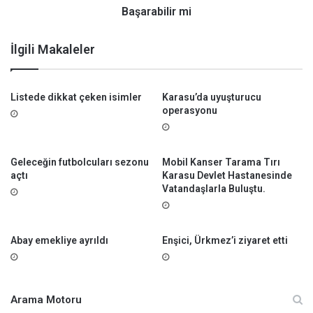
i
Başarabilir mi
r
m
İlgili Makaleler
i
Listede dikkat çeken isimler
Karasu’da uyuşturucu
operasyonu
Geleceğin futbolcuları sezonu
Mobil Kanser Tarama Tırı
açtı
Karasu Devlet Hastanesinde
Vatandaşlarla Buluştu.
Abay emekliye ayrıldı
Enşici, Ürkmez’i ziyaret etti
Arama Motoru