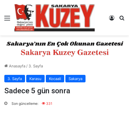
Menü
Kayıt 
A
Anasayfa
/
3. Sayfa
3. Sayfa
Karasu
Kocaali
Sakarya
Sadece 5 gün sonra
Son güncelleme:
331