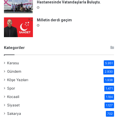
Hastanesinde Vatandaşlarla Buluştu.
Milletin derdi geçim
Kategoriler
Karasu
5.951
Gündem
2.930
Köşe Yazıları
1.938
Spor
1.471
Kocaali
1.184
Siyaset
1.127
Sakarya
702