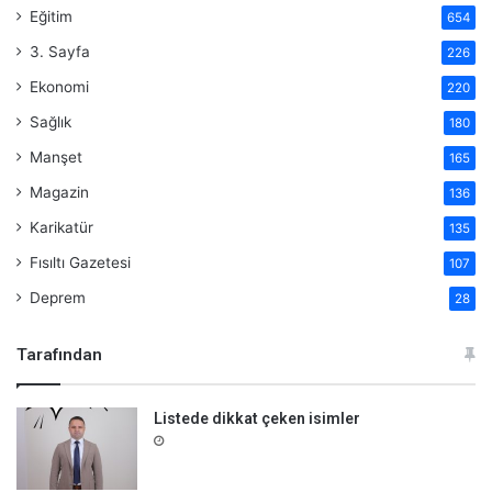
Eğitim
654
3. Sayfa
226
Ekonomi
220
Sağlık
180
Manşet
165
Magazin
136
Karikatür
135
Fısıltı Gazetesi
107
Deprem
28
Tarafından
Listede dikkat çeken isimler