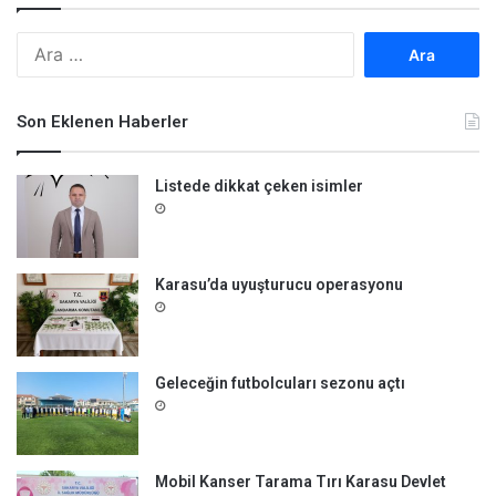
A
r
a
m
Son Eklenen Haberler
a
:
Listede dikkat çeken isimler
Karasu’da uyuşturucu operasyonu
Geleceğin futbolcuları sezonu açtı
Mobil Kanser Tarama Tırı Karasu Devlet