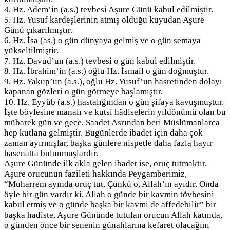
4. Hz. Adem’in (a.s.) tevbesi Aşure Günü kabul edilmiştir.
5. Hz. Yusuf kardeşlerinin atmış olduğu kuyudan Aşure
Günü çıkarılmıştır.
6. Hz. İsa (as.) o gün dünyaya gelmiş ve o gün semaya
yükseltilmiştir.
7. Hz. Davud’un (a.s.) tevbesi o gün kabul edilmiştir.
8. Hz. İbrahim’in (a.s.) oğlu Hz. İsmail o gün doğmuştur.
9. Hz. Yakup’un (a.s.), oğlu Hz. Yusuf’un hasretinden dolayı
kapanan gözleri o gün görmeye başlamıştır.
10. Hz. Eyyûb (a.s.) hastalığından o gün şifaya kavuşmuştur.
İşte böylesine manalı ve kutsi hâdiselerin yıldönümü olan bu
mübarek gün ve gece, Saadet Asrından beri Müslümanlarca
hep kutlana gelmiştir. Bugünlerde ibadet için daha çok
zaman ayırmışlar, başka günlere nispetle daha fazla hayır
hasenatta bulunmuşlardır.
Aşure Gününde ilk akla gelen ibadet ise, oruç tutmaktır.
Aşure orucunun fazileti hakkında Peygamberimiz,
“Muharrem ayında oruç tut. Çünkü o, Allah’ın ayıdır. Onda
öyle bir gün vardır ki, Allah o günde bir kavmin tövbesini
kabul etmiş ve o günde başka bir kavmi de affedebilir” bir
başka hadiste, Aşure Gününde tutulan orucun Allah katında,
o günden önce bir senenin günahlarına kefaret olacağını