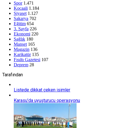
Spor
1.471
Kocaali
1.184
Siyaset
1.127
Sakarya
702
Eğitim
654
3. Sayfa
226
Ekonomi
220
Sağlık
180
Manşet
165
Magazin
136
Karikatür
135
Fısıltı Gazetesi
107
Deprem
28
Tarafından
Listede dikkat çeken isimler
Karasu’da uyuşturucu operasyonu