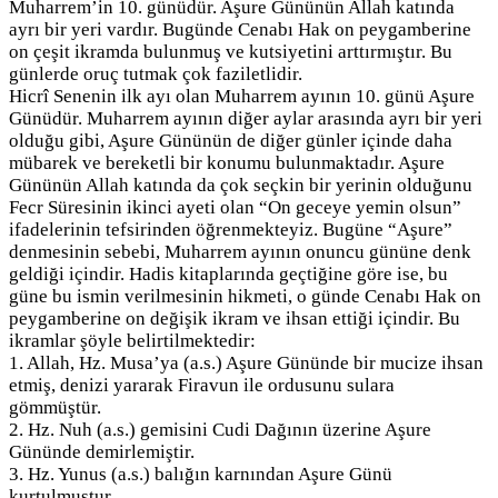
Muharrem’in 10. günüdür. Aşure Gününün Allah katında
ayrı bir yeri vardır. Bugünde Cenabı Hak on peygamberine
on çeşit ikramda bulunmuş ve kutsiyetini arttırmıştır. Bu
günlerde oruç tutmak çok faziletlidir.
Hicrî Senenin ilk ayı olan Muharrem ayının 10. günü Aşure
Günüdür. Muharrem ayının diğer aylar arasında ayrı bir yeri
olduğu gibi, Aşure Gününün de diğer günler içinde daha
mübarek ve bereketli bir konumu bulunmaktadır. Aşure
Gününün Allah katında da çok seçkin bir yerinin olduğunu
Fecr Süresinin ikinci ayeti olan “On geceye yemin olsun”
ifadelerinin tefsirinden öğrenmekteyiz. Bugüne “Aşure”
denmesinin sebebi, Muharrem ayının onuncu gününe denk
geldiği içindir. Hadis kitaplarında geçtiğine göre ise, bu
güne bu ismin verilmesinin hikmeti, o günde Cenabı Hak on
peygamberine on değişik ikram ve ihsan ettiği içindir. Bu
ikramlar şöyle belirtilmektedir:
1. Allah, Hz. Musa’ya (a.s.) Aşure Gününde bir mucize ihsan
etmiş, denizi yararak Firavun ile ordusunu sulara
gömmüştür.
2. Hz. Nuh (a.s.) gemisini Cudi Dağının üzerine Aşure
Gününde demirlemiştir.
3. Hz. Yunus (a.s.) balığın karnından Aşure Günü
kurtulmuştur.