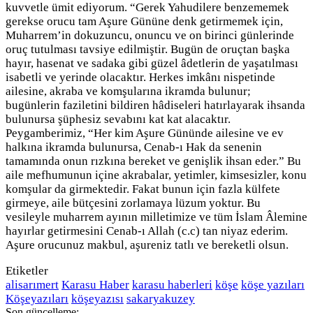
kuvvetle ümit ediyorum. “Gerek Yahudilere benzememek
gerekse orucu tam Aşure Gününe denk getirmemek için,
Muharrem’in dokuzuncu, onuncu ve on birinci günlerinde
oruç tutulması tavsiye edilmiştir. Bugün de oruçtan başka
hayır, hasenat ve sadaka gibi güzel âdetlerin de yaşatılması
isabetli ve yerinde olacaktır. Herkes imkânı nispetinde
ailesine, akraba ve komşularına ikramda bulunur;
bugünlerin faziletini bildiren hâdiseleri hatırlayarak ihsanda
bulunursa şüphesiz sevabını kat kat alacaktır.
Peygamberimiz, “Her kim Aşure Gününde ailesine ve ev
halkına ikramda bulunursa, Cenab-ı Hak da senenin
tamamında onun rızkına bereket ve genişlik ihsan eder.” Bu
aile mefhumunun içine akrabalar, yetimler, kimsesizler, konu
komşular da girmektedir. Fakat bunun için fazla külfete
girmeye, aile bütçesini zorlamaya lüzum yoktur. Bu
vesileyle muharrem ayının milletimize ve tüm İslam Âlemine
hayırlar getirmesini Cenab-ı Allah (c.c) tan niyaz ederim.
Aşure orucunuz makbul, aşureniz tatlı ve bereketli olsun.
Etiketler
alisarımert
Karasu Haber
karasu haberleri
köşe
köşe yazıları
Köşeyazıları
köşeyazısı
sakaryakuzey
Son güncelleme: