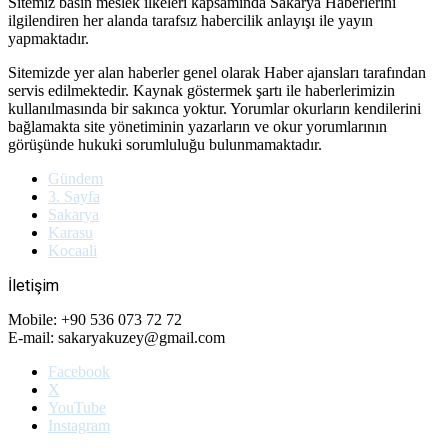
Sitemiz basın meslek ilkeleri kapsamında Sakarya Haberlerini
ilgilendiren her alanda tarafsız habercilik anlayışı ile yayın
yapmaktadır.
Sitemizde yer alan haberler genel olarak Haber ajansları tarafından
servis edilmektedir. Kaynak göstermek şartı ile haberlerimizin
kullanılmasında bir sakınca yoktur. Yorumlar okurların kendilerini
bağlamakta site yönetiminin yazarların ve okur yorumlarının
görüşünde hukuki sorumluluğu bulunmamaktadır.
Gündem
3. Sayfa
Sakarya
Karasu
Kocaali
İletişim
Mobile: +90 536 073 72 72
E-mail: sakaryakuzey@gmail.com
Facebook
X
YouTube
Instagram