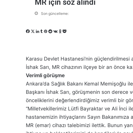
MR için söz alındı
Son güncelleme:
F
X
L
T
P
R
V
O
P
a
i
u
i
e
K
d
o
c
n
m
n
d
o
n
c
e
k
b
t
d
n
o
k
b
e
l
e
i
t
k
e
Karasu Devlet Hastanesi’nin güçlendirilmesi 
o
d
r
r
t
a
l
t
İshak Sarı, MR cihazının ilçeye bir an önce kaz
o
I
e
k
a
Verimli görüşme
k
n
s
t
s
t
e
s
Ankara’da Sağlık Bakanı Kemal Memişoğlu ile
n
Başkanı İshak Sarı, görüşmenin son derece veri
i
önceliklerini değerlendirdiğimiz verimli bir g
k
i
“Milletvekillerimiz Lütfi Bayraktar ve Ali İnci 
hastanemizin ihtiyaçlarını Sayın Bakanımıza a
MR (emar) cihazı talebimizi ilettik. Bunun yanı