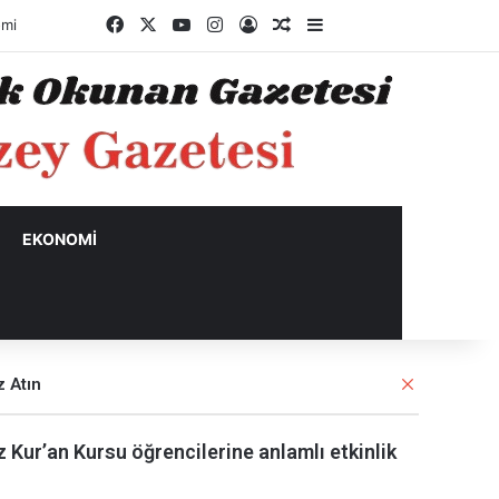
Facebook
X
YouTube
Instagram
Kayıt Ol
Rastgele Makale
Kenar Bölmesi
mi
EKONOMI
K
 Atın
a
p
z Kur’an Kursu öğrencilerine anlamlı etkinlik
a
l
ı