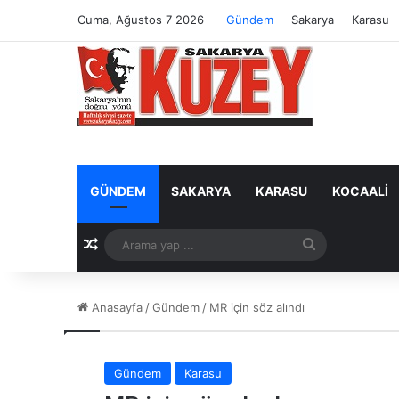
Cuma, Ağustos 7 2026
Gündem
Sakarya
Karasu
GÜNDEM
SAKARYA
KARASU
KOCAALI
Rastgele Makale
Arama
yap
Anasayfa
/
Gündem
/
MR için söz alındı
...
Gündem
Karasu