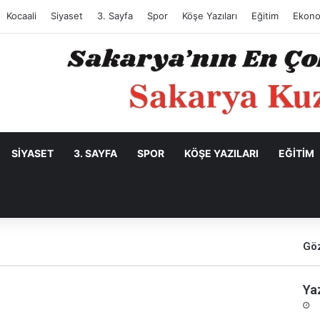
Kocaali
Siyaset
3. Sayfa
Spor
Köşe Yazıları
Eğitim
Ekono
SIYASET
3. SAYFA
SPOR
KÖŞE YAZILARI
EĞITIM
Göz
Ya