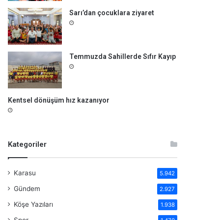
Sarı’dan çocuklara ziyaret
Temmuzda Sahillerde Sıfır Kayıp
Kentsel dönüşüm hız kazanıyor
Kategoriler
Karasu
5.942
Gündem
2.927
Köşe Yazıları
1.938