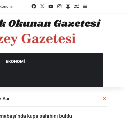
Facebook
X
YouTube
Instagram
Kayıt Ol
Rastgele Makale
Kenar Bölmesi
konomi
EKONOMI
K
 Atın
a
p
mabaşı’nda kupa sahibini buldu
a
l
ı