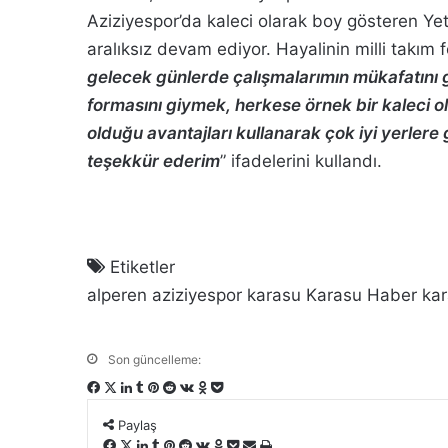
Aziziyespor’da kaleci olarak boy gösteren Y
aralıksız devam ediyor. Hayalinin milli takım
gelecek günlerde çalışmalarımın mükafatını g
formasını giymek, herkese örnek bir kaleci 
olduğu avantajları kullanarak çok iyi yerle
teşekkür ederim
” ifadelerini kullandı.
Etiketler
alperen
aziziyespor
karasu
Karasu Haber
kar
Son güncelleme:
F
X
L
T
P
R
V
O
P
a
i
u
i
e
K
d
o
Paylaş
c
n
m
n
d
o
n
c
F
X
L
T
P
R
V
O
P
E
Y