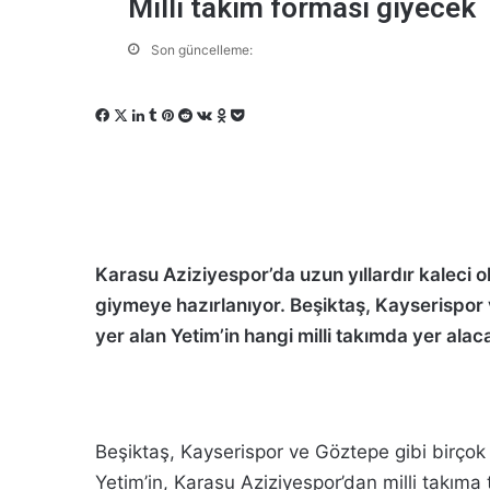
Milli takım forması giyecek
Son güncelleme:
F
X
L
T
P
R
V
O
P
a
i
u
i
e
K
d
o
c
n
m
n
d
o
n
c
e
k
b
t
d
n
o
k
b
e
l
e
i
t
k
e
o
d
r
r
t
a
l
t
o
I
e
k
a
Karasu Aziziyespor’da uzun yıllardır kaleci o
k
n
s
t
s
t
e
s
giymeye hazırlanıyor. Beşiktaş, Kayserispor 
n
yer alan Yetim’in hangi milli takımda yer ala
i
k
i
Beşiktaş, Kayserispor ve Göztepe gibi birçok 
Yetim’in, Karasu Aziziyespor’dan milli takıma 