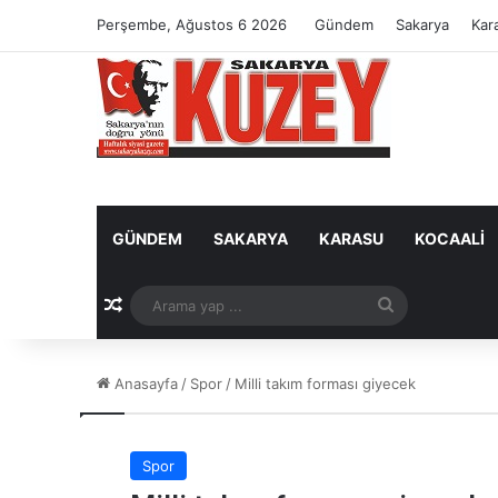
Perşembe, Ağustos 6 2026
Gündem
Sakarya
Kar
GÜNDEM
SAKARYA
KARASU
KOCAALI
Rastgele Makale
Arama
yap
Anasayfa
/
Spor
/
Milli takım forması giyecek
...
Spor