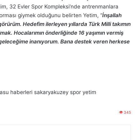
etim, 32 Evler Spor Kompleksi’nde antrenmanlara
 forması giymek olduğunu belirten Yetim, “
İnşallah
örürüm. Hedefim ilerleyen yıllarda Türk Milli takımın
olmak. Hocalarımın önderliğinde 16 yaşımın vermiş
re geleceğime inanıyorum. Bana destek veren herkese
asu haberleri
sakaryakuzey
spor
yetim
345