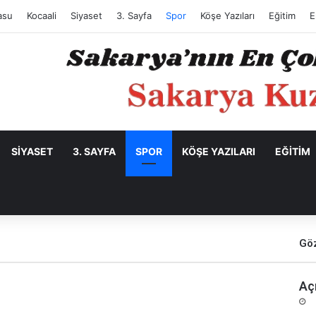
asu
Kocaali
Siyaset
3. Sayfa
Spor
Köşe Yazıları
Eğitim
E
SIYASET
3. SAYFA
SPOR
KÖŞE YAZILARI
EĞITIM
Göz
Aç