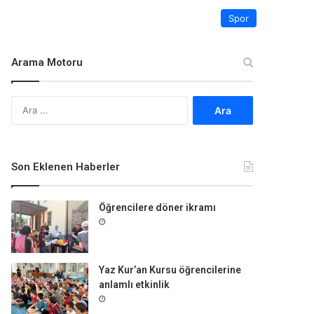
Spor
Arama Motoru
A
r
a
m
a
Son Eklenen Haberler
:
Öğrencilere döner ikramı
Yaz Kur’an Kursu öğrencilerine
anlamlı etkinlik