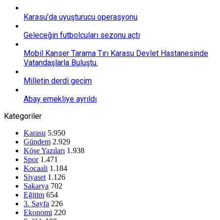
Karasu’da uyuşturucu operasyonu
Geleceğin futbolcuları sezonu açtı
Mobil Kanser Tarama Tırı Karasu Devlet Hastanesinde
Vatandaşlarla Buluştu.
Milletin derdi geçim
Abay emekliye ayrıldı
Kategoriler
Karasu
5.950
Gündem
2.929
Köşe Yazıları
1.938
Spor
1.471
Kocaali
1.184
Siyaset
1.126
Sakarya
702
Eğitim
654
3. Sayfa
226
Ekonomi
220