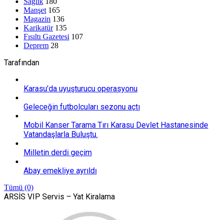
Sağlık
180
Manşet
165
Magazin
136
Karikatür
135
Fısıltı Gazetesi
107
Deprem
28
Tarafından
Karasu’da uyuşturucu operasyonu
Geleceğin futbolcuları sezonu açtı
Mobil Kanser Tarama Tırı Karasu Devlet Hastanesinde
Vatandaşlarla Buluştu.
Milletin derdi geçim
Abay emekliye ayrıldı
Tümü (0)
ARSİS VIP Servis – Yat Kiralama