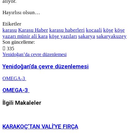
alıyor.
Hayırlısı olsun…
Etiketler
karasu
Karasu Haber
karasu haberleri
kocaali
köşe
köşe
yazarı münir ali kara
köşe yazıları
sakarya
sakaryakuzey
Son güncelleme:
335
Yenidoğan’da çevre düzenlemesi
Yenidoğan’da çevre düzenlemesi
OMEGA-3
OMEGA-3
İlgili Makaleler
KARAKOÇ’TAN VALİ’YE FIRÇA