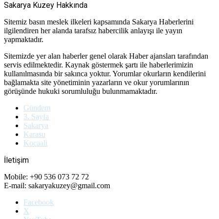
Sakarya Kuzey Hakkında
Sitemiz basın meslek ilkeleri kapsamında Sakarya Haberlerini
ilgilendiren her alanda tarafsız habercilik anlayışı ile yayın
yapmaktadır.
Sitemizde yer alan haberler genel olarak Haber ajansları tarafından
servis edilmektedir. Kaynak göstermek şartı ile haberlerimizin
kullanılmasında bir sakınca yoktur. Yorumlar okurların kendilerini
bağlamakta site yönetiminin yazarların ve okur yorumlarının
görüşünde hukuki sorumluluğu bulunmamaktadır.
Gündem
3. Sayfa
Sakarya
Karasu
Kocaali
İletişim
Mobile: +90 536 073 72 72
E-mail: sakaryakuzey@gmail.com
Facebook
X