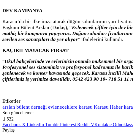
DEV KAMPANYA
Karasu’da bir ilke imza atarak düğün salonlarının yarı fiyatı
Başkanı Bülent Arslan (Dadaş), “
Evlenecek çiftler için dev b
müthiş bir kampanya yapıyoruz. Düğün salonları fiyatlarının
sevilen ses sanatçıları da yer alıyor
” ifadelerini kullandı.
KAÇIRILMAYACAK FIRSAT
“
Okul bahçelerinde ve evlerinizin önünde mükemmel bir org
Profesyonel ses sistemimiz ve profesyonel kadromuz ile hari
şenlenecek ve konser havasında geçecek. Karasu İncilli Mahall
çiftlerimiz iş yerimize davetlidir. 0542 423 90 19- 718 51 11 
Etiketler
arslan
bülent
derneği
evleneceklere
karasu
Karasu Haber
kara
Son güncelleme:
532
Facebook
X
LinkedIn
Tumblr
Pinterest
Reddit
VKontakte
Odnoklass
Paylaş