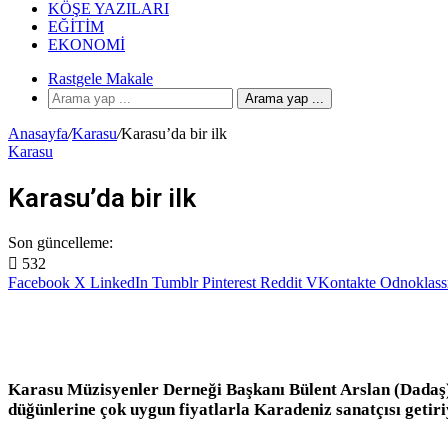
KÖŞE YAZILARI
EĞITIM
EKONOMI
Rastgele Makale
Arama yap ...
Anasayfa
/
Karasu
/
Karasu’da bir ilk
Karasu
Karasu’da bir ilk
Son güncelleme:
532
Facebook
X
LinkedIn
Tumblr
Pinterest
Reddit
VKontakte
Odnoklass
Karasu Müzisyenler Derneği Başkanı Bülent Arslan (Dadaş) ev
düğünlerine çok uygun fiyatlarla Karadeniz sanatçısı getiri