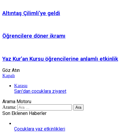
Altıntaş Çilimli’ye geldi
Öğrencilere döner ikramı
Yaz Kur’an Kursu öğrencilerine anlamlı etkinlik
Göz Atın
Kapalı
Karasu
Sarı’dan çocuklara ziyaret
Arama Motoru
Arama:
Son Eklenen Haberler
Çocuklara yaz etkinlikleri