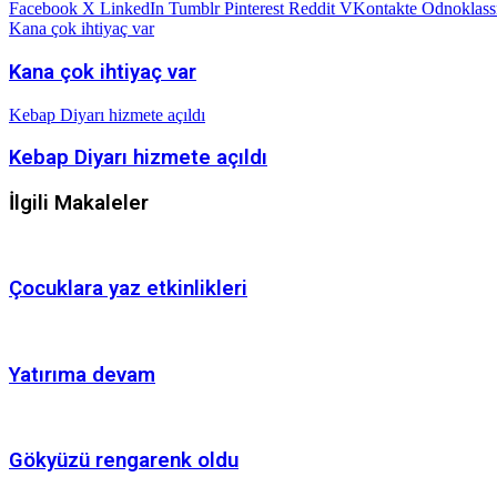
Facebook
X
LinkedIn
Tumblr
Pinterest
Reddit
VKontakte
Odnoklass
Kana çok ihtiyaç var
Kana çok ihtiyaç var
Kebap Diyarı hizmete açıldı
Kebap Diyarı hizmete açıldı
İlgili Makaleler
Çocuklara yaz etkinlikleri
Yatırıma devam
Gökyüzü rengarenk oldu