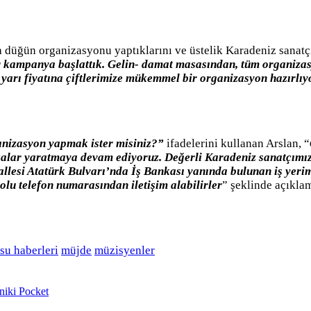
na düğün organizasyonu yaptıklarını ve üstelik Karadeniz sanatç
ir kampanya başlattık. Gelin- damat masasından, tüm organizasy
 yarı fiyatına çiftlerimize mükemmel bir organizasyon hazırlı
anizasyon yapmak ister misiniz?”
ifadelerini kullanan Arslan, “
kalar yaratmaya devam ediyoruz. Değerli Karadeniz sanatçımız 
esi Atatürk Bulvarı’nda İş Bankası yanında bulunan iş yerimize
nolu telefon numarasından iletişim alabilirler
” şeklinde açıkla
su haberleri
müjde
müzisyenler
niki
Pocket