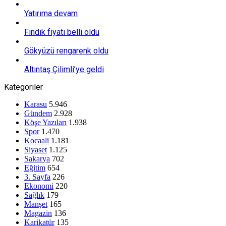
Yatırıma devam
Fındık fiyatı belli oldu
Gökyüzü rengarenk oldu
Altıntaş Çilimli’ye geldi
Kategoriler
Karasu
5.946
Gündem
2.928
Köşe Yazıları
1.938
Spor
1.470
Kocaali
1.181
Siyaset
1.125
Sakarya
702
Eğitim
654
3. Sayfa
226
Ekonomi
220
Sağlık
179
Manşet
165
Magazin
136
Karikatür
135