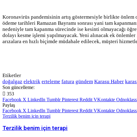
Koronavirüs pandemisinin artış göstermesiyle birlikte önlem ol
ödeme tarihleri Ramazan Bayramı sonrası yani tam kapanmanın b
nedeniyle tam kapanma sürecinde ise kesinti olmayacağı öğre
dolayı kesme işlemi yapılmayacak. Yeni alınacak ek önlemler 
arızalara en hızlı biçimde müdahale edilecek, müşteri hizmetle
Etiketler
doğalgaz
elektrik
erteleme
fatura
gündem
Karasu Haber
karas
Son güncelleme:
353
Facebook
X
LinkedIn
Tumblr
Pinterest
Reddit
VKontakte
Odnoklass
Paylaş
Facebook
X
LinkedIn
Tumblr
Pinterest
Reddit
VKontakte
Odnoklass
Terzilik benim için terapi
Terzilik benim için terapi