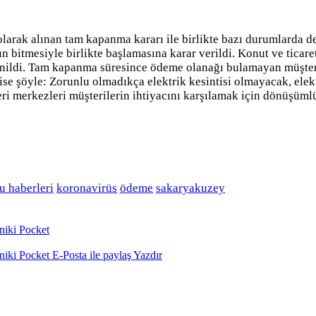
arak alınan tam kapanma kararı ile birlikte bazı durumlarda değ
itmesiyle birlikte başlamasına karar verildi. Konut ve ticaret
nildi. Tam kapanma süresince ödeme olanağı bulamayan müşteril
ise şöyle: Zorunlu olmadıkça elektrik kesintisi olmayacak, ele
ri merkezleri müşterilerin ihtiyacını karşılamak için dönüşümlü 
u haberleri
koronavirüs
ödeme
sakaryakuzey
niki
Pocket
niki
Pocket
E-Posta ile paylaş
Yazdır