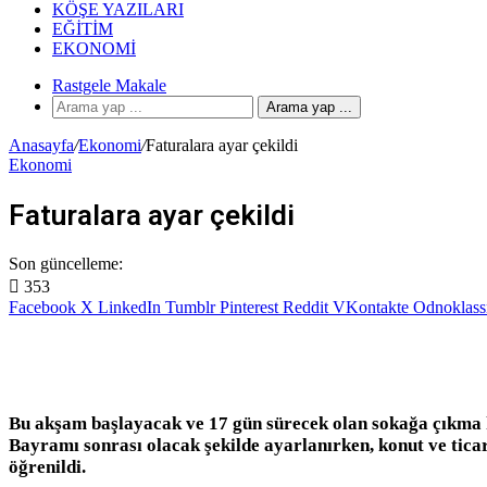
KÖŞE YAZILARI
EĞITIM
EKONOMI
Rastgele Makale
Arama yap ...
Anasayfa
/
Ekonomi
/
Faturalara ayar çekildi
Ekonomi
Faturalara ayar çekildi
Son güncelleme:
353
Facebook
X
LinkedIn
Tumblr
Pinterest
Reddit
VKontakte
Odnoklass
Bu akşam başlayacak ve 17 gün sürecek olan sokağa çıkma k
Bayramı sonrası olacak şekilde ayarlanırken, konut ve tica
öğrenildi.