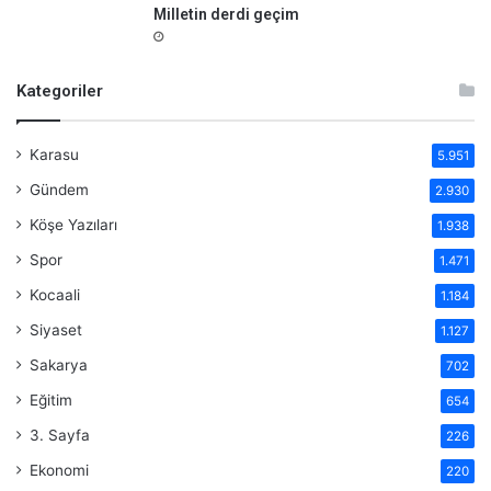
Milletin derdi geçim
Kategoriler
Karasu
5.951
Gündem
2.930
Köşe Yazıları
1.938
Spor
1.471
Kocaali
1.184
Siyaset
1.127
Sakarya
702
Eğitim
654
3. Sayfa
226
Ekonomi
220