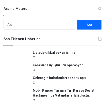
Arama Motoru
A
r
a
m
Son Eklenen Haberler
a
:
Listede dikkat çeken isimler
Karasu’da uyuşturucu operasyonu
Geleceğin futbolcuları sezonu açtı
Mobil Kanser Tarama Tırı Karasu Devlet
Hastanesinde Vatandaşlarla Buluştu.