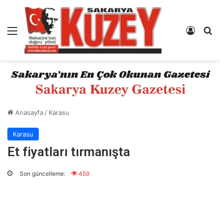
Menü
Kayıt 
A
Anasayfa
/
Karasu
Karasu
Et fiyatları tırmanışta
Son güncelleme:
459