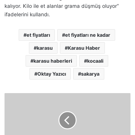
kalıyor. Kilo ile et alanlar grama düşmüş oluyor”
ifadelerini kullandı.
et fiyatları
et fiyatları ne kadar
karasu
Karasu Haber
karasu haberleri
kocaali
Oktay Yazıcı
sakarya
E
k
ş
i
,
“
K