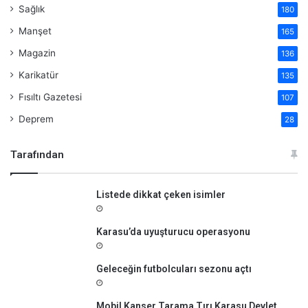
Sağlık
180
Manşet
165
Magazin
136
Karikatür
135
Fısıltı Gazetesi
107
Deprem
28
Tarafından
Listede dikkat çeken isimler
Karasu’da uyuşturucu operasyonu
Geleceğin futbolcuları sezonu açtı
Mobil Kanser Tarama Tırı Karasu Devlet