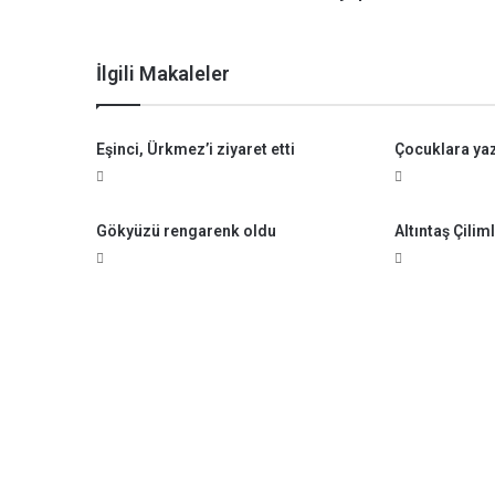
r
u
l
İlgili Makaleler
y
a
p
Eşinci, Ürkmez’i ziyaret etti
Çocuklara yaz 
ı
l
d
ı
Gökyüzü rengarenk oldu
Altıntaş Çiliml