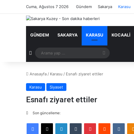
Cuma, Ağustos 7 2026
Gündem
Sakarya
Karasu
GÜNDEM
SAKARYA
KARASU
KOCAALI
Rastgele Makale
Arama
yap
Anasayfa
/
Karasu
/
Esnafı ziyaret ettiler
...
Karasu
Siyaset
Esnafı ziyaret ettiler
Son güncelleme:
Facebook
X
LinkedIn
Tumblr
Pinterest
Reddit
VKontakte