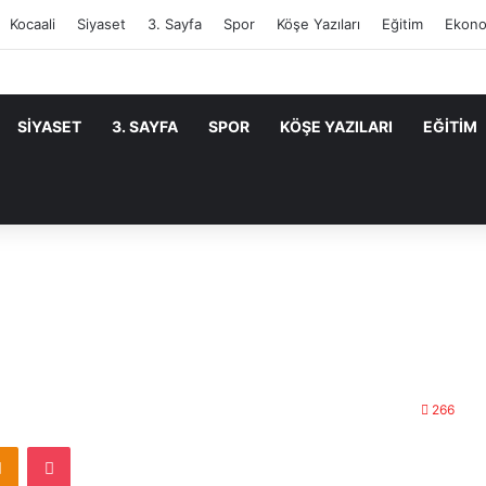
Kocaali
Siyaset
3. Sayfa
Spor
Köşe Yazıları
Eğitim
Ekono
SIYASET
3. SAYFA
SPOR
KÖŞE YAZILARI
EĞITIM
266
Odnoklassniki
Pocket