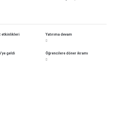
e
r
n
e
ğ
e
etkinlikleri
Yatırıma devam
z
i
y
a
i’ye geldi
Öğrencilere döner ikramı
r
e
t