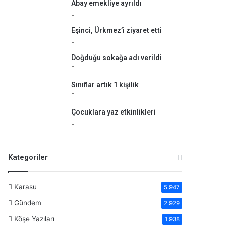
Abay emekliye ayrıldı
Eşinci, Ürkmez’i ziyaret etti
Doğduğu sokağa adı verildi
Sınıflar artık 1 kişilik
Çocuklara yaz etkinlikleri
Kategoriler
Karasu
5.947
Gündem
2.929
Köşe Yazıları
1.938