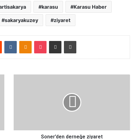
artisakarya
karasu
Karasu Haber
sakaryakuzey
ziyaret
Reddit
VKontakte
Odnoklassniki
Pocket
E-Posta ile paylaş
Yazdır
S
o
n
e
r
’
d
e
n
d
Soner’den derneğe ziyaret