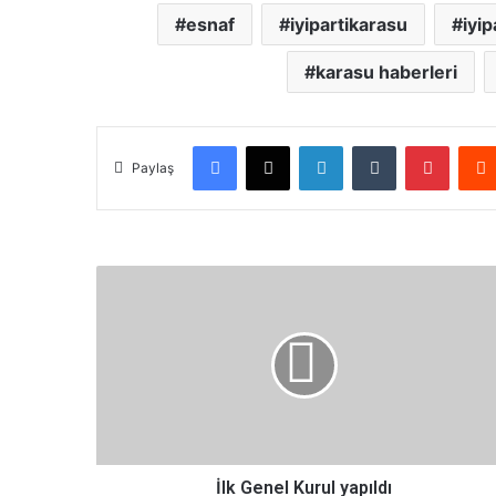
esnaf
iyipartikarasu
iyip
karasu haberleri
Facebook
X
LinkedIn
Tumblr
Pinterest
Paylaş
İ
l
k
G
e
n
e
l
K
u
İlk Genel Kurul yapıldı