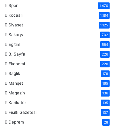
Spor
1.470
Kocaali
1.184
Siyaset
1.125
Sakarya
702
Eğitim
654
3. Sayfa
226
Ekonomi
220
Sağlık
179
Manşet
165
Magazin
136
Karikatür
135
Fısıltı Gazetesi
107
Deprem
28