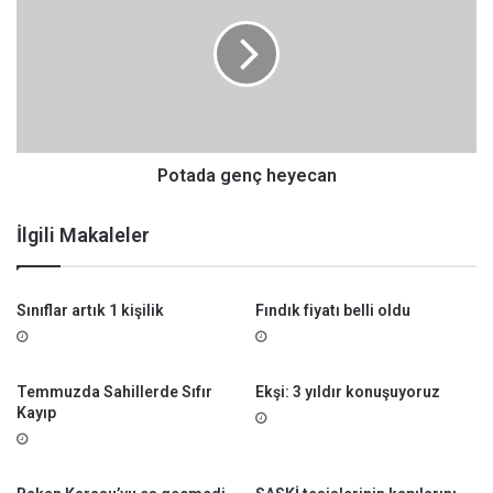
ı
t
n
a
ı
d
k
a
e
g
s
e
t
n
i
ç
Potada genç heyecan
h
e
İlgili Makaleler
y
e
c
Sınıflar artık 1 kişilik
Fındık fiyatı belli oldu
a
n
Temmuzda Sahillerde Sıfır
Ekşi: 3 yıldır konuşuyoruz
Kayıp