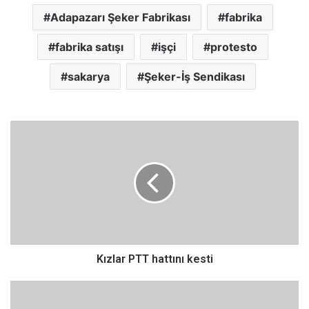
Adapazarı Şeker Fabrikası
fabrika
fabrika satışı
işçi
protesto
sakarya
Şeker-İş Sendikası
K
ı
z
l
a
r
P
T
T
h
Kızlar PTT hattını kesti
a
t
P
t
o