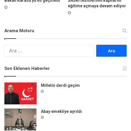
Bakan Karasu’yu es geçmedi
SASKİ tesislerinin kapılarını
eğitime açmaya devam ediyor
Arama Motoru
A
r
a
m
Son Eklenen Haberler
a
:
Milletin derdi geçim
Abay emekliye ayrıldı