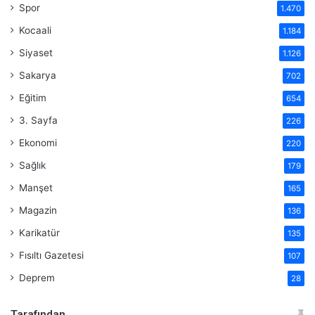
Spor
1.470
Kocaali
1.184
Siyaset
1.126
Sakarya
702
Eğitim
654
3. Sayfa
226
Ekonomi
220
Sağlık
179
Manşet
165
Magazin
136
Karikatür
135
Fısıltı Gazetesi
107
Deprem
28
Tarafından