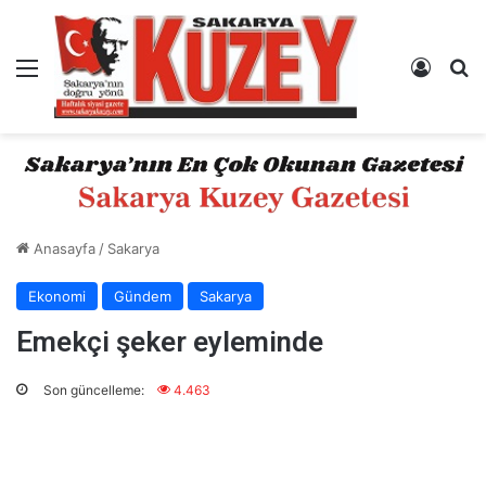
Menü
Kayıt 
A
Anasayfa
/
Sakarya
Ekonomi
Gündem
Sakarya
Emekçi şeker eyleminde
Son güncelleme:
4.463