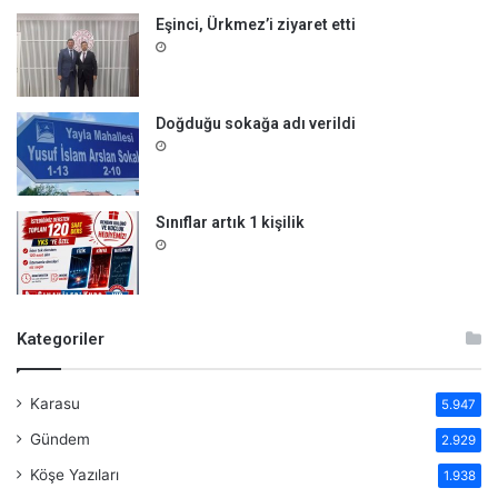
Eşinci, Ürkmez’i ziyaret etti
Doğduğu sokağa adı verildi
Sınıflar artık 1 kişilik
Kategoriler
Karasu
5.947
Gündem
2.929
Köşe Yazıları
1.938