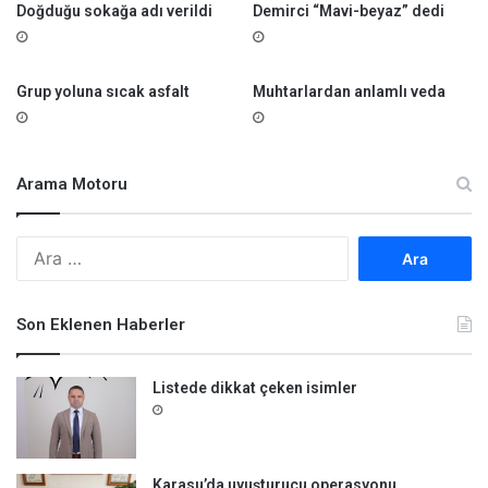
Doğduğu sokağa adı verildi
Demirci “Mavi-beyaz” dedi
Grup yoluna sıcak asfalt
Muhtarlardan anlamlı veda
Arama Motoru
A
r
a
m
Son Eklenen Haberler
a
:
Listede dikkat çeken isimler
Karasu’da uyuşturucu operasyonu