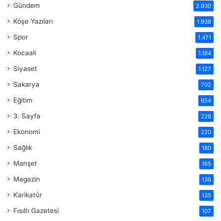
Gündem
2.930
Köşe Yazıları
1.938
Spor
1.471
Kocaali
1.184
Siyaset
1.127
Sakarya
702
Eğitim
654
3. Sayfa
226
Ekonomi
220
Sağlık
180
Manşet
165
Magazin
136
Karikatür
135
Fısıltı Gazetesi
107