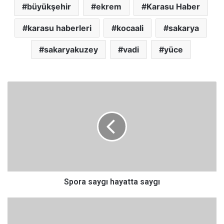
büyükşehir
ekrem
Karasu Haber
karasu haberleri
kocaali
sakarya
sakaryakuzey
vadi
yüce
S
p
o
r
a
s
a
y
g
ı
Spora saygı hayatta saygı
h
a
C
y
a
a
n