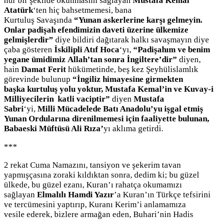
hür bir şekilde okunmasını sağlayan
Mustafa Kemal
Atatürk
‘ten hiç bahsetmemesi, bana
Kurtuluş Savaşında
“Yunan askerlerine karşı gelmeyin.
Onlar padişah efendimizin daveti üzerine ülkemize
gelmişlerdir”
diye bildiri dağıtarak halkı savaşmayın diye
çaba gösteren
İskilipli Atıf Hoca
‘yı,
“Padişahım ve benim
yegane ümidimiz Allah’tan sonra İngiltere’dir”
diyen,
hain
Damat Ferit
hükümetinde, beş kez Şeyhülislamlık
görevinde bulunup
“İngiliz himayesine girmekten
başka kurtuluş yolu yoktur, Mustafa Kemal’in ve Kuvay-i
Milliyecilerin katli vaciptir”
diyen
Mustafa
Sabri
‘yi,
Milli Mücadelede Batı Anadolu’yu işgal etmiş
Yunan Ordularına direnilmemesi için faaliyette bulunan,
Babaeski Müftüsü Ali Rıza’
yı aklıma getirdi.
***
2 rekat Cuma Namazını, tansiyon ve şekerim tavan
yapmışçasına zoraki kıldıktan sonra, dedim ki; bu güzel
ülkede, bu güzel ezanı, Kuran’ı rahatça okumamızı
sağlayan
Elmalılı Hamdi Yazır
’a Kuran’ın Türkçe tefsirini
ve tercümesini yaptırıp, Kuranı Kerim’i anlamamıza
vesile ederek, bizlere armağan eden, Buhari’nin Hadis