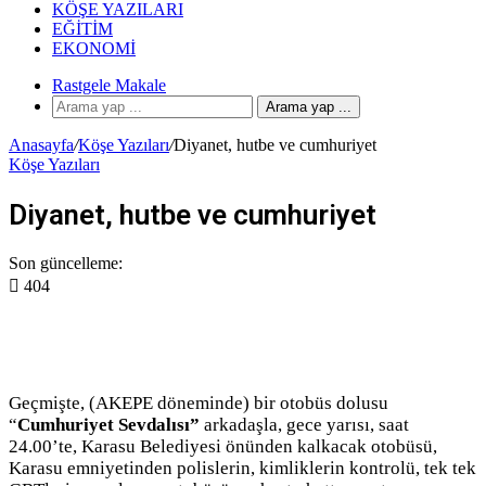
KÖŞE YAZILARI
EĞITIM
EKONOMI
Rastgele Makale
Arama yap ...
Anasayfa
/
Köşe Yazıları
/
Diyanet, hutbe ve cumhuriyet
Köşe Yazıları
Diyanet, hutbe ve cumhuriyet
Son güncelleme:
404
Geçmişte, (AKEPE döneminde) bir otobüs dolusu
“
Cumhuriyet Sevdalısı”
arkadaşla, gece yarısı, saat
24.00’te, Karasu Belediyesi önünden kalkacak otobüsü,
Karasu emniyetinden polislerin, kimliklerin kontrolü, tek tek