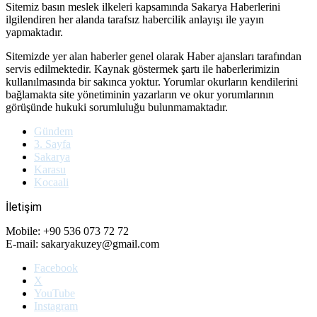
Sitemiz basın meslek ilkeleri kapsamında Sakarya Haberlerini
ilgilendiren her alanda tarafsız habercilik anlayışı ile yayın
yapmaktadır.
Sitemizde yer alan haberler genel olarak Haber ajansları tarafından
servis edilmektedir. Kaynak göstermek şartı ile haberlerimizin
kullanılmasında bir sakınca yoktur. Yorumlar okurların kendilerini
bağlamakta site yönetiminin yazarların ve okur yorumlarının
görüşünde hukuki sorumluluğu bulunmamaktadır.
Gündem
3. Sayfa
Sakarya
Karasu
Kocaali
İletişim
Mobile: +90 536 073 72 72
E-mail: sakaryakuzey@gmail.com
Facebook
X
YouTube
Instagram