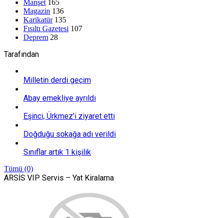
Manşet
165
Magazin
136
Karikatür
135
Fısıltı Gazetesi
107
Deprem
28
Tarafından
Milletin derdi geçim
Abay emekliye ayrıldı
Eşinci, Ürkmez’i ziyaret etti
Doğduğu sokağa adı verildi
Sınıflar artık 1 kişilik
Tümü (0)
ARSİS VIP Servis – Yat Kiralama