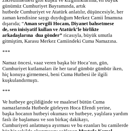
zikredilmemesi gibi kuşku ve kızgınlıklarıma, en büyük
günümüz Cumhuriyet Bayramında, artık
hutbede Cumhuriyet ve Atatürk anlatılır, düşüncesiyle, her
zaman kendisine saygı duyduğum Merkez Camii İmamına
dışarıda; “
Aman sevgili Hocam, Diyanet bahsetmese
de, sen inisiyatif kullan ve Atatürk’le birlikte
arkadaşlarına dua gönder”
ricasıyla, büyük umutla
gitmiştim, Karasu Merkez Camiindeki Cuma Namazına.
***
Namaz öncesi, vaaz veren başka bir Hoca’nın, gün,
Cumhuriyet kutlamaları ile her taraf gümbür gümbür iken,
hiç konuya girmemesi, beni Cuma Hutbesi ile ilgili
kuşkulandırmıştı.
***
Ve hutbeye geçildiğinde ve maalesef bütün Cuma
namazlarında Hutbede gürleyen Hoca Efendi yerine,
başka hocanın hutbeyi okuması ve hutbeye, yaşlılara yardım
faslı ile başlaması ve son birkaç dakikayı,
Cumhuriyeti anlatmaya ayırması ve bu ezanları bu camilerde