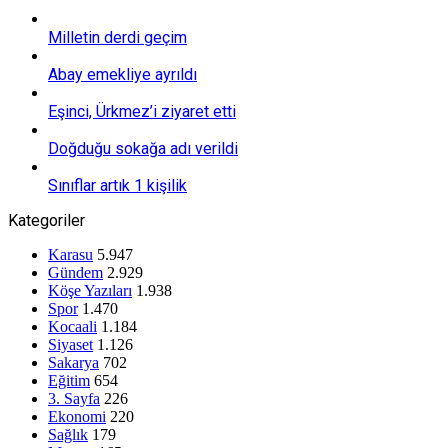
Milletin derdi geçim
Abay emekliye ayrıldı
Eşinci, Ürkmez’i ziyaret etti
Doğduğu sokağa adı verildi
Sınıflar artık 1 kişilik
Kategoriler
Karasu
5.947
Gündem
2.929
Köşe Yazıları
1.938
Spor
1.470
Kocaali
1.184
Siyaset
1.126
Sakarya
702
Eğitim
654
3. Sayfa
226
Ekonomi
220
Sağlık
179