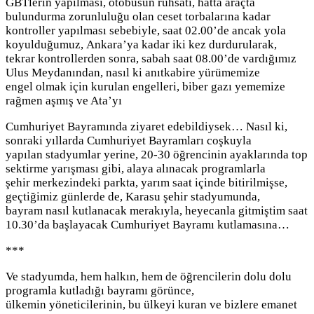
GBTlerin yapılması, otobüsün ruhsatı, hatta araçta
bulundurma zorunluluğu olan ceset torbalarına kadar
kontroller yapılması sebebiyle, saat 02.00’de ancak yola
koyulduğumuz, Ankara’ya kadar iki kez durdurularak,
tekrar kontrollerden sonra, sabah saat 08.00’de vardığımız
Ulus Meydanından, nasıl ki anıtkabire yürümemize
engel olmak için kurulan engelleri, biber gazı yememize
rağmen aşmış ve Ata’yı
Cumhuriyet Bayramında ziyaret edebildiysek… Nasıl ki,
sonraki yıllarda Cumhuriyet Bayramları coşkuyla
yapılan stadyumlar yerine, 20-30 öğrencinin ayaklarında top
sektirme yarışması gibi, alaya alınacak programlarla
şehir merkezindeki parkta, yarım saat içinde bitirilmişse,
geçtiğimiz günlerde de, Karasu şehir stadyumunda,
bayram nasıl kutlanacak merakıyla, heyecanla gitmiştim saat
10.30’da başlayacak Cumhuriyet Bayramı kutlamasına…
***
Ve stadyumda, hem halkın, hem de öğrencilerin dolu dolu
programla kutladığı bayramı görünce,
ülkemin yöneticilerinin, bu ülkeyi kuran ve bizlere emanet