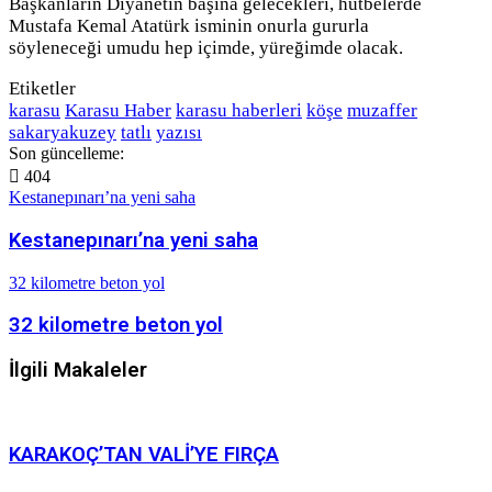
Başkanların Diyanetin başına gelecekleri, hutbelerde
Mustafa Kemal Atatürk isminin onurla gururla
söyleneceği umudu hep içimde, yüreğimde olacak.
Etiketler
karasu
Karasu Haber
karasu haberleri
köşe
muzaffer
sakaryakuzey
tatlı
yazısı
Son güncelleme:
404
Kestanepınarı’na yeni saha
Kestanepınarı’na yeni saha
32 kilometre beton yol
32 kilometre beton yol
İlgili Makaleler
KARAKOÇ’TAN VALİ’YE FIRÇA