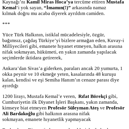
Kaynağı’nı
Kamil Miras Hoca’ya
tercüme ettiren
Mustafa
Kemal
‘i yok sayan,
“İmamın(!)”
arkasında namaz
kılmak doğru mu acaba diyerek ayrıldım camiden.
***
Yüce Türk Halkının, istiklal mücadelesiyle, özgür,
bağımsız, çağdaş Türkiye’yi bizlere armağan eden, Kuvay-i
Milliyecileri gibi, emanete hıyanet etmeyen, halkın arasına
nifak sokmayan, hükümeti, en yakın zamanda yapılacak
seçimlerde iktidara getirerek,
Ankara’dan Sivas’a giderken, paraları ancak 20 yumurta, 1
okka peynir ve 10 ekmeğe yeten, kasalarında 48 kuruşu
kalan, kendisi ve eşi Semiha Hanım’ın cenaze parası diye
ayırdığı
1200 lirayı, Mustafa Kemal’e veren,
Rıfat Börekçi
gibi,
Cumhuriyetin ilk Diyanet İşleri Başkanı, yakın zamanda,
kimseye biat etmeyen
Profesör Süleyman Ateş
ve
Profesör
Ali Bardakoğlu
gibi halkının arasına nifak
sokmayan, emanete hıyanetlik yapmayacak