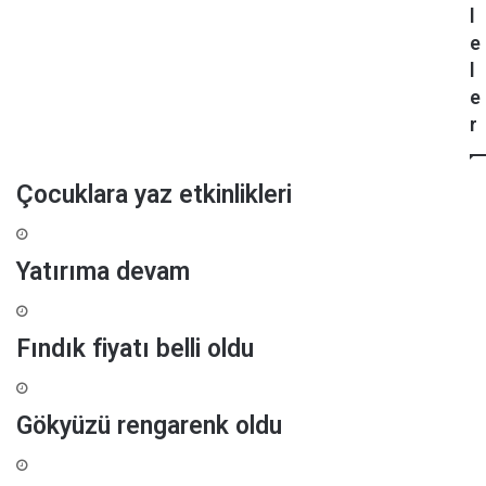
l
l
e
a
ç
e
n
i
l
p
t
e
a
y
r
r
o
m
k
a
Çocuklara yaz etkinlikleri
k
l
a
Yatırıma devam
r
Fındık fiyatı belli oldu
Gökyüzü rengarenk oldu