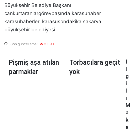
Büyükşehir Belediye Başkanı
cankurtaranlargörevbaşında
karasuhaber
karasuhaberleri
karasusondakika
sakarya
büyükşehir belediyesi
Son güncelleme:
3.390
P
Pişmiş aşa atılan
T
Torbacılara geçit
İ
i
o
l
parmaklar
yok
ş
r
g
m
b
i
i
a
l
ş
c
i
a
ı
ş
l
a
a
a
a
r
k
t
a
a
ı
g