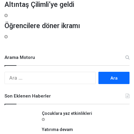
Altıntaş Çilimli’ye geldi
Öğrencilere döner ikramı
Arama Motoru
A
r
a
m
Son Eklenen Haberler
a
:
Çocuklara yaz etkinlikleri
Yatırıma devam