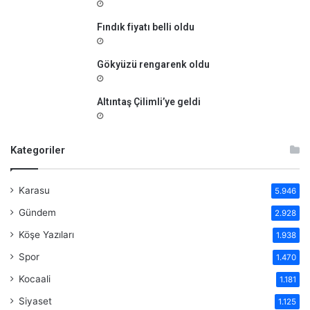
Fındık fiyatı belli oldu
Gökyüzü rengarenk oldu
Altıntaş Çilimli’ye geldi
Kategoriler
Karasu
5.946
Gündem
2.928
Köşe Yazıları
1.938
Spor
1.470
Kocaali
1.181
Siyaset
1.125