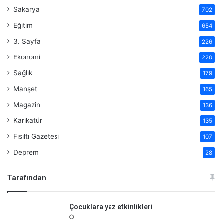
Sakarya
702
Eğitim
654
3. Sayfa
226
Ekonomi
220
Sağlık
179
Manşet
165
Magazin
136
Karikatür
135
Fısıltı Gazetesi
107
Deprem
28
Tarafından
Çocuklara yaz etkinlikleri