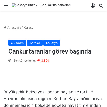
Menü
Kayıt 
A
Anasayfa
/
Karasu
Gündem
Karasu
Sakarya
Cankurtaranlar görev başında
Son güncelleme:
3.390
Büyükşehir Belediyesi, sezon başlangıç tarihi 6
Haziran olmasına rağmen Kurban Bayramı’nın acıya
dönmemesi için bölgede nöbetçi hayat timlerinden