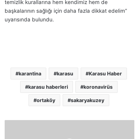
temizlik kurallarına hem kendimiz hem de
başkalarının sağlığı için daha fazla dikkat edelim”
uyarısında bulundu.
karantina
karasu
Karasu Haber
karasu haberleri
koronavirüs
ortaköy
sakaryakuzey
U
s
l