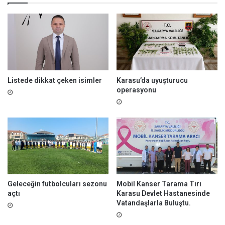
ı
m
ı
Listede dikkat çeken isimler
Karasu’da uyuşturucu
operasyonu
Geleceğin futbolcuları sezonu
Mobil Kanser Tarama Tırı
açtı
Karasu Devlet Hastanesinde
Vatandaşlarla Buluştu.