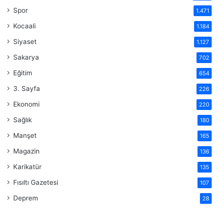
Spor
1.471
Kocaali
1.184
Siyaset
1.127
Sakarya
702
Eğitim
654
3. Sayfa
226
Ekonomi
220
Sağlık
180
Manşet
165
Magazin
136
Karikatür
135
Fısıltı Gazetesi
107
Deprem
28