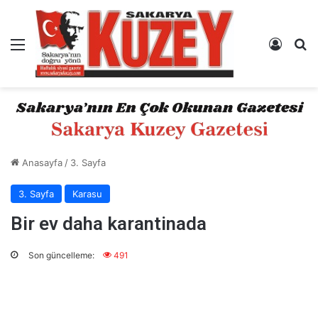
Menü
Kayıt 
A
Anasayfa
/
3. Sayfa
3. Sayfa
Karasu
Bir ev daha karantinada
Son güncelleme:
491