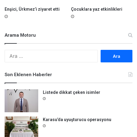
Enşici, Ürkmez’i ziyaret etti
Çocuklara yaz etkinlikleri
Arama Motoru
A
r
a
m
Son Eklenen Haberler
a
:
Listede dikkat çeken isimler
Karasu’da uyuşturucu operasyonu