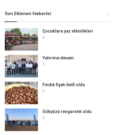
m
a
Son Eklenen Haberler
:
Çocuklara yaz etkinlikleri
Yatırıma devam
Fındık fiyatı belli oldu
Gökyüzü rengarenk oldu