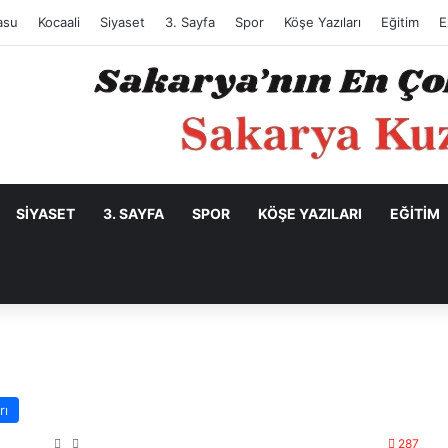
asu
Kocaali
Siyaset
3. Sayfa
Spor
Köşe Yazıları
Eğitim
E
SIYASET
3. SAYFA
SPOR
KÖŞE YAZILARI
EĞITIM
rı
287