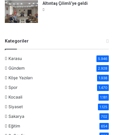
Altıntaş Çilimli’ye geldi
Kategoriler
Karasu
5.946
Gündem
2.928
Köşe Yazıları
1.938
Spor
1.470
Kocaali
1.181
Siyaset
1.125
Sakarya
702
Eğitim
654