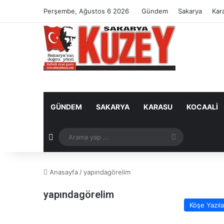
Perşembe, Ağustos 6 2026
Gündem
Sakarya
Kar
GÜNDEM
SAKARYA
KARASU
KOCAALI
Rastgele Makale
Arama
yap
Anasayfa
/
yapındagörelim
...
yapındagörelim
Köşe Yazıla