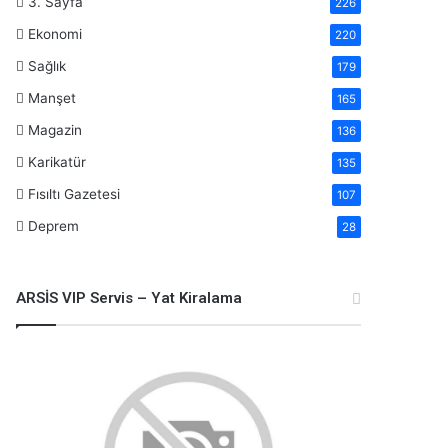
3. Sayfa
226
Ekonomi
220
Sağlık
179
Manşet
165
Magazin
136
Karikatür
135
Fısıltı Gazetesi
107
Deprem
28
ARSİS VIP Servis – Yat Kiralama