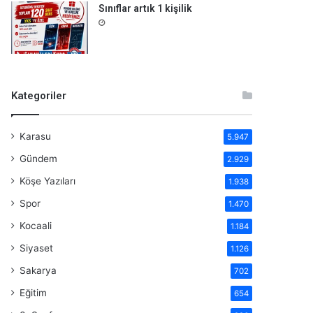
Sınıflar artık 1 kişilik
Kategoriler
Karasu
5.947
Gündem
2.929
Köşe Yazıları
1.938
Spor
1.470
Kocaali
1.184
Siyaset
1.126
Sakarya
702
Eğitim
654