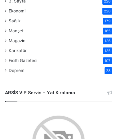
3. Sayfa
226
Ekonomi
220
Sağlık
179
Manşet
165
Magazin
136
Karikatür
135
Fısıltı Gazetesi
107
Deprem
28
ARSİS VIP Servis – Yat Kiralama