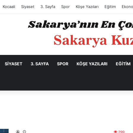
Kocaali
Siyaset
3. Sayfa
Spor
Köşe Yazıları
Eğitim
Ekono
SIYASET
3. SAYFA
SPOR
KÖŞE YAZILARI
EĞITIM
299