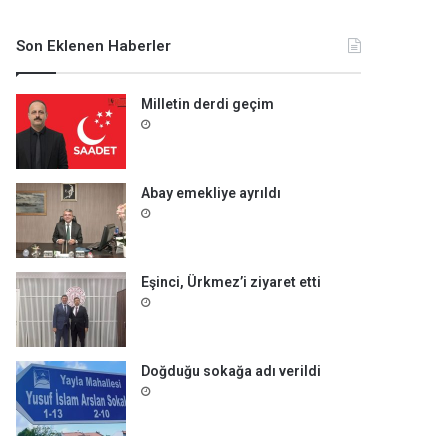
m
a
Son Eklenen Haberler
:
Milletin derdi geçim
Abay emekliye ayrıldı
Eşinci, Ürkmez’i ziyaret etti
Doğduğu sokağa adı verildi