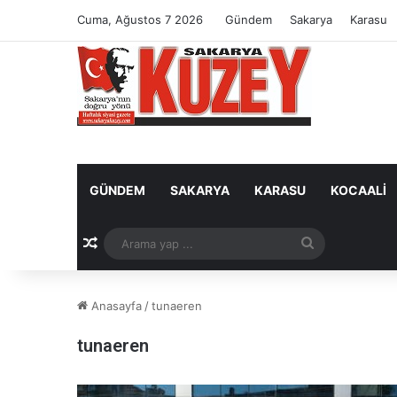
Cuma, Ağustos 7 2026
Gündem
Sakarya
Karasu
GÜNDEM
SAKARYA
KARASU
KOCAALI
Rastgele Makale
Arama
yap
Anasayfa
/
tunaeren
...
tunaeren