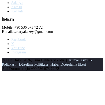
Sakarya
Karasu
Kocaali
İletişim
Mobile: +90 536 073 72 72
E-mail: sakaryakuzey@gmail.com
Facebook
X
YouTube
Instagram
© Telif Hakkı 2026, Tüm Hakları Saklıdır |
Künye
|
Gizlilik
Politikası
|
Düzeltme Politikası
|
Haber Doğrulama Ilkesi
Acil Durumlar için
+90 536 073 72 72