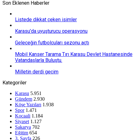
Son Eklenen Haberler
Listede dikkat çeken isimler
Karasu’da uyuşturucu operasyonu
Geleceğin futbolcuları sezonu açtı
Mobil Kanser Tarama Tırı Karasu Devlet Hastanesinde
Vatandaşlarla Buluştu.
Milletin derdi geçim
Kategoriler
Karasu
5.951
Gündem
2.930
Köşe Yazıları
1.938
Spor
1.471
Kocaali
1.184
Siyaset
1.127
Sakarya
702
Eğitim
654
3. Sayfa
226