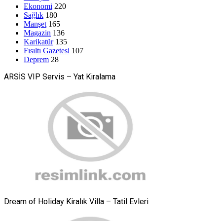
Ekonomi
220
Sağlık
180
Manşet
165
Magazin
136
Karikatür
135
Fısıltı Gazetesi
107
Deprem
28
ARSİS VIP Servis – Yat Kiralama
Dream of Holiday Kiralık Villa – Tatil Evleri