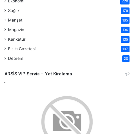
Ekonomi
220
Sağlık
179
Manşet
165
Magazin
136
Karikatür
135
Fısıltı Gazetesi
107
Deprem
28
ARSİS VIP Servis – Yat Kiralama