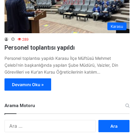
Karasu
289
Personel toplantısı yapıldı
Personel toplantısı yapıldı Karasu İlçe Müftüsü Mehmet
Çelebi’nin başkanlığında yapılan Şube Müdürü, Vaizler, Din
Görevlileri ve Kur’an Kursu Öğreticilerinin katılım…
Devamını Oku »
Arama Motoru
A
r