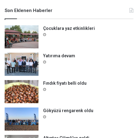
a
m
Son Eklenen Haberler
a
:
Çocuklara yaz etkinlikleri
Yatırıma devam
Fındık fiyatı belli oldu
Gökyüzü rengarenk oldu