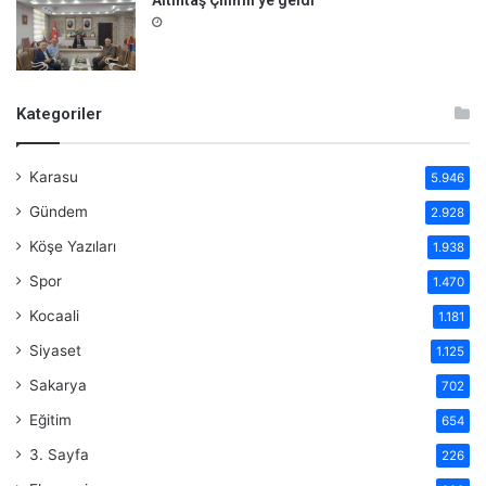
Altıntaş Çilimli’ye geldi
Kategoriler
Karasu
5.946
Gündem
2.928
Köşe Yazıları
1.938
Spor
1.470
Kocaali
1.181
Siyaset
1.125
Sakarya
702
Eğitim
654
3. Sayfa
226