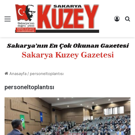
Menü
Kayıt 
A
Anasayfa
/
personeltoplantısı
personeltoplantısı