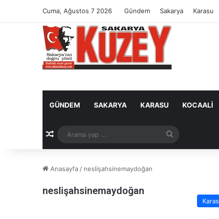
Cuma, Ağustos 7 2026
Gündem
Sakarya
Karasu
GÜNDEM
SAKARYA
KARASU
KOCAALI
Rastgele Makale
Arama
yap
Anasayfa
/
neslişahsinemaydoğan
...
neslişahsinemaydoğan
Kara