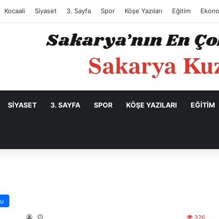
Kocaali
Siyaset
3. Sayfa
Spor
Köşe Yazıları
Eğitim
Ekono
SIYASET
3. SAYFA
SPOR
KÖŞE YAZILARI
EĞITIM
su
326