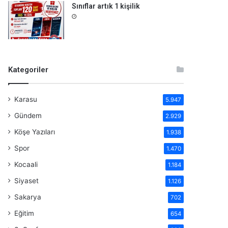
Sınıflar artık 1 kişilik
Kategoriler
Karasu
5.947
Gündem
2.929
Köşe Yazıları
1.938
Spor
1.470
Kocaali
1.184
Siyaset
1.126
Sakarya
702
Eğitim
654