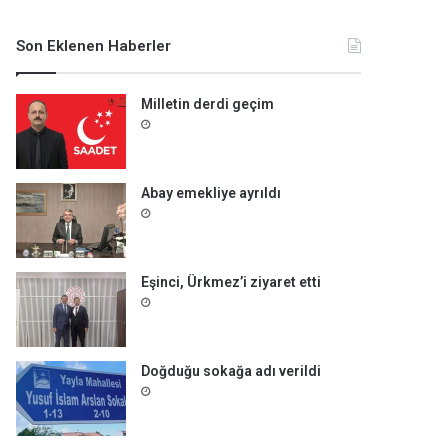
m
a
Son Eklenen Haberler
:
Milletin derdi geçim
Abay emekliye ayrıldı
Eşinci, Ürkmez’i ziyaret etti
Doğduğu sokağa adı verildi