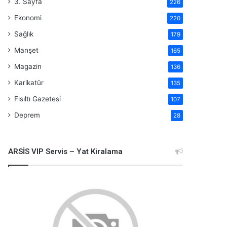
3. Sayfa
226
Ekonomi
220
Sağlık
179
Manşet
165
Magazin
136
Karikatür
135
Fısıltı Gazetesi
107
Deprem
28
ARSİS VIP Servis – Yat Kiralama