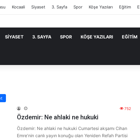
asu
Kocaali
Siyaset
3. Sayfa
Spor
Köşe Yazıları
Eğitim
E
SIYASET
3. SAYFA
SPOR
KÖŞE YAZILARI
EĞITIM
et
752
Özdemir: Ne ahlaki ne hukuki
Özdemir: Ne ahlaki ne hukuki Cumartesi akşamı Cihan
Emre’nin canlı yayın konuğu olan Yeniden Refah Partisi