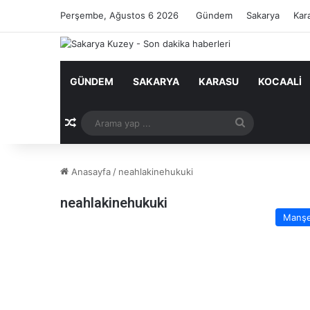
Perşembe, Ağustos 6 2026
Gündem
Sakarya
Kar
GÜNDEM
SAKARYA
KARASU
KOCAALI
Rastgele Makale
Arama
yap
Anasayfa
/
neahlakinehukuki
...
neahlakinehukuki
Manş