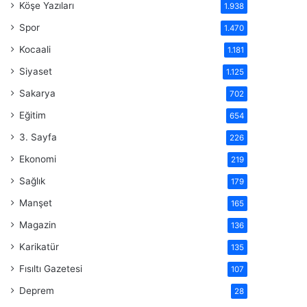
Köşe Yazıları
1.938
Spor
1.470
Kocaali
1.181
Siyaset
1.125
Sakarya
702
Eğitim
654
3. Sayfa
226
Ekonomi
219
Sağlık
179
Manşet
165
Magazin
136
Karikatür
135
Fısıltı Gazetesi
107
Deprem
28