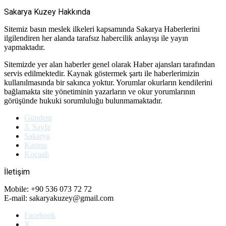
Sakarya Kuzey Hakkında
Sitemiz basın meslek ilkeleri kapsamında Sakarya Haberlerini
ilgilendiren her alanda tarafsız habercilik anlayışı ile yayın
yapmaktadır.
Sitemizde yer alan haberler genel olarak Haber ajansları tarafından
servis edilmektedir. Kaynak göstermek şartı ile haberlerimizin
kullanılmasında bir sakınca yoktur. Yorumlar okurların kendilerini
bağlamakta site yönetiminin yazarların ve okur yorumlarının
görüşünde hukuki sorumluluğu bulunmamaktadır.
Gündem
3. Sayfa
Sakarya
Karasu
Kocaali
İletişim
Mobile: +90 536 073 72 72
E-mail: sakaryakuzey@gmail.com
Facebook
X