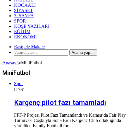
KOCAALI
SIYASET
3. SAYFA
SPOR
KÖŞE YAZILARI
EĞITIM
EKONOMI
Rastgele Makale
Arama yap ...
Anasayfa
/
MiniFutbol
MiniFutbol
Spor
361
Kargenç pilot fazı tamamladı
FFF-P Projesi Pilot Fazı Tamamlandı ve Karasu’da Fair Play
Turnuvası Coşkuyla Sona Erdi Kargenc Club ortaklığında
yürütülen Family Football for…