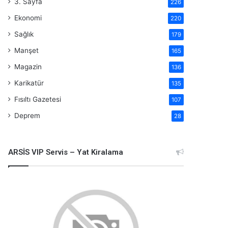
3. Sayfa
226
Ekonomi
220
Sağlık
179
Manşet
165
Magazin
136
Karikatür
135
Fısıltı Gazetesi
107
Deprem
28
ARSİS VIP Servis – Yat Kiralama