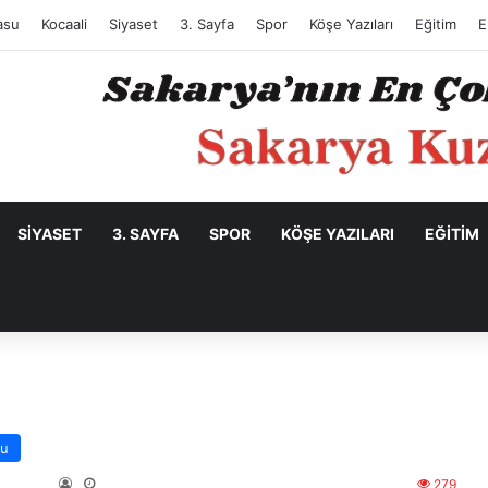
asu
Kocaali
Siyaset
3. Sayfa
Spor
Köşe Yazıları
Eğitim
E
SIYASET
3. SAYFA
SPOR
KÖŞE YAZILARI
EĞITIM
su
279