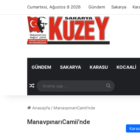
Cumartesi, Ağustos 8 2026
Gündem
Sakarya
Kar
GÜNDEM
SAKARYA
KARASU
KOCAALI
Rastgele Makale
Arama
yap
Anasayfa
/
ManavpınarıCamii’nde
...
ManavpınarıCamii’nde
Kara