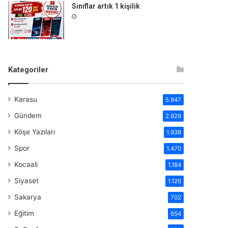
Sınıflar artık 1 kişilik
Kategoriler
Karasu
5.947
Gündem
2.929
Köşe Yazıları
1.938
Spor
1.470
Kocaali
1.184
Siyaset
1.126
Sakarya
702
Eğitim
654