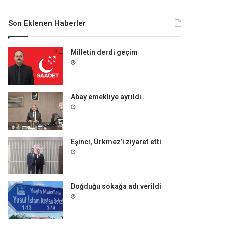
m
a
Son Eklenen Haberler
:
Milletin derdi geçim
Abay emekliye ayrıldı
Eşinci, Ürkmez’i ziyaret etti
Doğduğu sokağa adı verildi