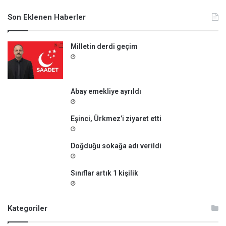
a
m
Son Eklenen Haberler
a
:
Milletin derdi geçim
Abay emekliye ayrıldı
Eşinci, Ürkmez’i ziyaret etti
Doğduğu sokağa adı verildi
Sınıflar artık 1 kişilik
Kategoriler