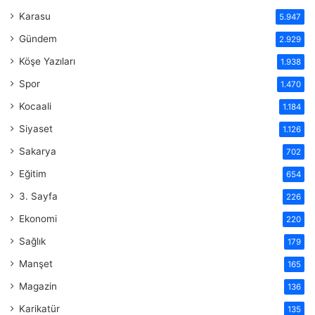
Karasu
5.947
Gündem
2.929
Köşe Yazıları
1.938
Spor
1.470
Kocaali
1.184
Siyaset
1.126
Sakarya
702
Eğitim
654
3. Sayfa
226
Ekonomi
220
Sağlık
179
Manşet
165
Magazin
136
Karikatür
135