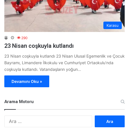
Karasu
290
23 Nisan coşkuyla kutlandı
23 Nisan coşkuyla kutlandı 23 Nisan Ulusal Egemenlik ve Çocuk
Bayramı, Limandere İlkokulu ve Cumhuriyet Ortaokulu’nda
coşkuyla kutlandı. Vatandaşların yoğun…
Devamını Oku »
Arama Motoru
A
r