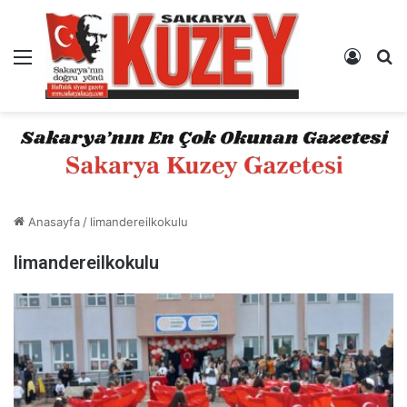
Menü
Kayıt 
A
Anasayfa
/
limandereilkokulu
limandereilkokulu