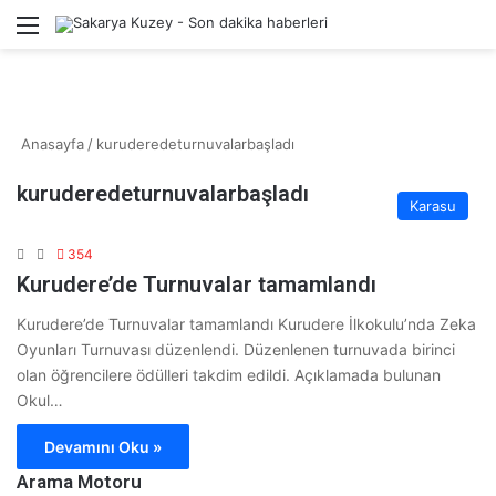
Menü
Kayıt 
A
Anasayfa
/
kuruderedeturnuvalarbaşladı
kuruderedeturnuvalarbaşladı
Karasu
354
Kurudere’de Turnuvalar tamamlandı
Kurudere’de Turnuvalar tamamlandı Kurudere İlkokulu’nda Zeka
Oyunları Turnuvası düzenlendi. Düzenlenen turnuvada birinci
olan öğrencilere ödülleri takdim edildi. Açıklamada bulunan
Okul…
Devamını Oku »
Arama Motoru