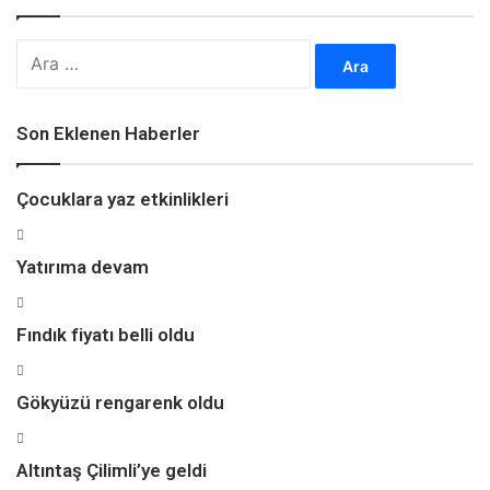
A
r
a
m
Son Eklenen Haberler
a
:
Çocuklara yaz etkinlikleri
Yatırıma devam
Fındık fiyatı belli oldu
Gökyüzü rengarenk oldu
Altıntaş Çilimli’ye geldi