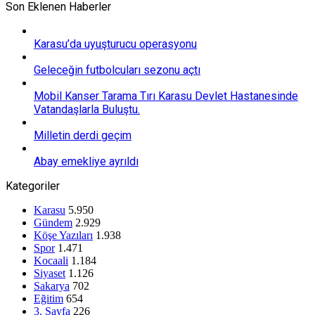
Son Eklenen Haberler
Karasu’da uyuşturucu operasyonu
Geleceğin futbolcuları sezonu açtı
Mobil Kanser Tarama Tırı Karasu Devlet Hastanesinde
Vatandaşlarla Buluştu.
Milletin derdi geçim
Abay emekliye ayrıldı
Kategoriler
Karasu
5.950
Gündem
2.929
Köşe Yazıları
1.938
Spor
1.471
Kocaali
1.184
Siyaset
1.126
Sakarya
702
Eğitim
654
3. Sayfa
226