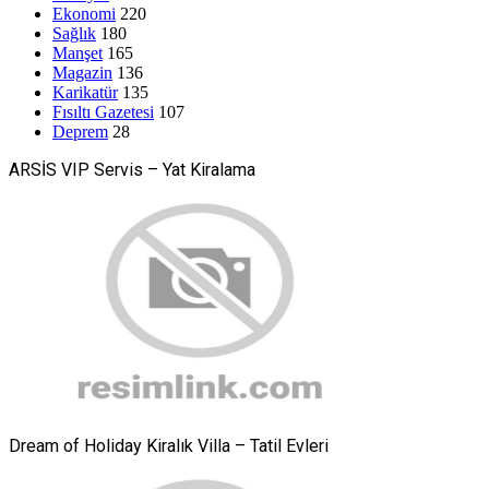
Ekonomi
220
Sağlık
180
Manşet
165
Magazin
136
Karikatür
135
Fısıltı Gazetesi
107
Deprem
28
ARSİS VIP Servis – Yat Kiralama
Dream of Holiday Kiralık Villa – Tatil Evleri