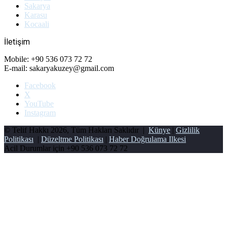
Sakarya
Karasu
Kocaali
İletişim
Mobile: +90 536 073 72 72
E-mail: sakaryakuzey@gmail.com
Facebook
X
YouTube
Instagram
© Telif Hakkı 2026, Tüm Hakları Saklıdır |
Künye
|
Gizlilik
Politikası
|
Düzeltme Politikası
|
Haber Doğrulama Ilkesi
Acil Durumlar için
+90 536 073 72 72