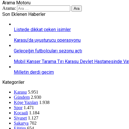
Arama Motoru
Arama:
Son Eklenen Haberler
Listede dikkat çeken isimler
Karasu’da uyuşturucu operasyonu
Geleceğin futbolcuları sezonu açtı
Mobil Kanser Tarama Tırı Karasu Devlet Hastanesinde Vat
Milletin derdi geçim
Kategoriler
Karasu
5.951
Gündem
2.930
Köşe Yazıları
1.938
Spor
1.471
Kocaali
1.184
Siyaset
1.127
Sakarya
702
Eğitim
654