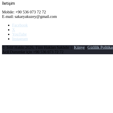
İletişim
Mobile: +90 536 073 72 72
E-mail: sakaryakuzey@gmail.com
Facebook
X
YouTube
Instagram
© Telif Hakkı 2026, Tüm Hakları Saklıdır |
Künye
|
Gizlilik Politika
Acil Durumlar için
+90 536 073 72 72