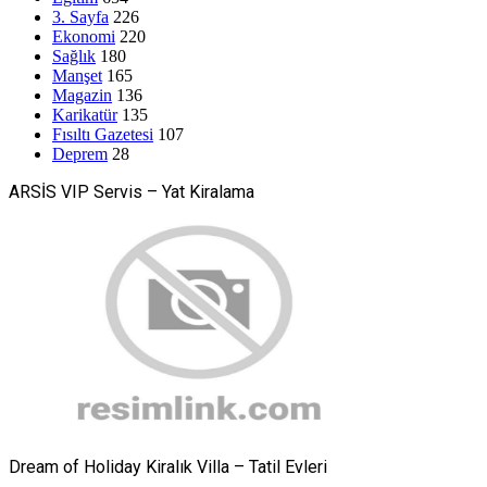
3. Sayfa
226
Ekonomi
220
Sağlık
180
Manşet
165
Magazin
136
Karikatür
135
Fısıltı Gazetesi
107
Deprem
28
ARSİS VIP Servis – Yat Kiralama
Dream of Holiday Kiralık Villa – Tatil Evleri