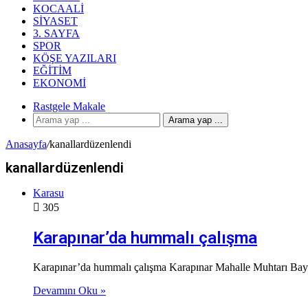
KOCAALI
SIYASET
3. SAYFA
SPOR
KÖŞE YAZILARI
EĞITIM
EKONOMI
Rastgele Makale
Arama yap ...
Anasayfa
/
kanallardüzenlendi
kanallardüzenlendi
Karasu
305
Karapınar’da hummalı çalışma
Karapınar’da hummalı çalışma Karapınar Mahalle Muhtarı Bayra
Devamını Oku »