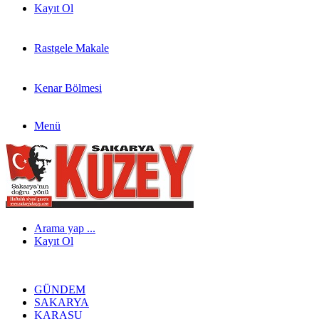
Kayıt Ol
Rastgele Makale
Kenar Bölmesi
Menü
Arama yap ...
Kayıt Ol
GÜNDEM
SAKARYA
KARASU