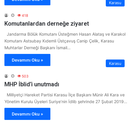
Karasu
418
Komutanlardan derneğe ziyaret
Jandarma Bölük Komutanı Üsteğmen Hasan Alataş ve Karakol
Komutanı Astsubay Kıdemli Üstçavuş Canip Çelik, Karasu
Muhtarlar Derneği Başkanı İsmail…
Devamını Oku »
Karasu
503
MHP İblid’i unutmadı
Milliyetçi Hareket Partisi Karasu İlçe Başkanı Münir Ali Kara ve
Yönetim Kurulu Üyeleri Suriye’nin İdlib şehrinde 27 Şubat 2019…
Devamını Oku »