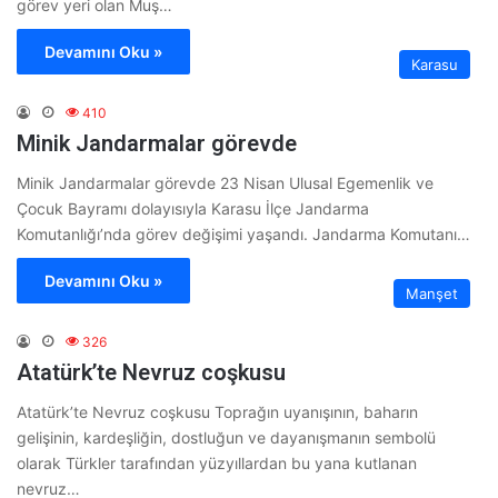
görev yeri olan Muş…
Devamını Oku »
Karasu
410
Minik Jandarmalar görevde
Minik Jandarmalar görevde 23 Nisan Ulusal Egemenlik ve
Çocuk Bayramı dolayısıyla Karasu İlçe Jandarma
Komutanlığı’nda görev değişimi yaşandı. Jandarma Komutanı…
Devamını Oku »
Manşet
326
Atatürk’te Nevruz coşkusu
Atatürk’te Nevruz coşkusu Toprağın uyanışının, baharın
gelişinin, kardeşliğin, dostluğun ve dayanışmanın sembolü
olarak Türkler tarafından yüzyıllardan bu yana kutlanan
nevruz…