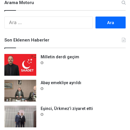
Arama Motoru
A
r
a
m
Son Eklenen Haberler
a
:
Milletin derdi geçim
Abay emekliye ayrıldı
Eşinci, Ürkmez’i ziyaret etti