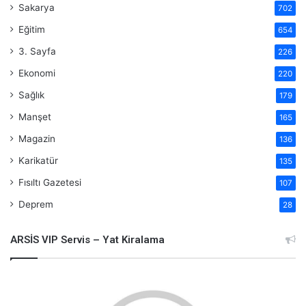
Sakarya
702
Eğitim
654
3. Sayfa
226
Ekonomi
220
Sağlık
179
Manşet
165
Magazin
136
Karikatür
135
Fısıltı Gazetesi
107
Deprem
28
ARSİS VIP Servis – Yat Kiralama