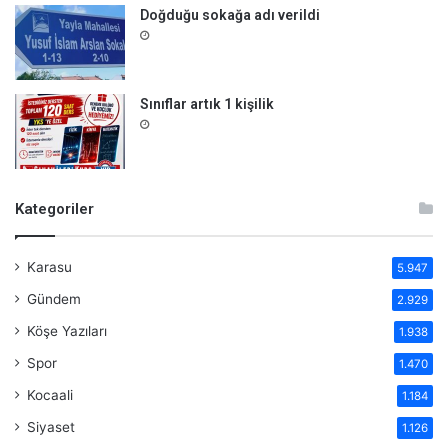
Doğduğu sokağa adı verildi
Sınıflar artık 1 kişilik
Kategoriler
Karasu
5.947
Gündem
2.929
Köşe Yazıları
1.938
Spor
1.470
Kocaali
1.184
Siyaset
1.126