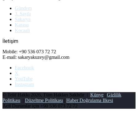
Gündem
3. Sayfa
Sakarya
Karasu
Kocaali
İletişim
Mobile: +90 536 073 72 72
E-mail: sakaryakuzey@gmail.com
Facebook
X
YouTube
Instagram
© Telif Hakkı 2026, Tüm Hakları Saklıdır |
Künye
|
Gizlilik
Politikası
|
Düzeltme Politikası
|
Haber Doğrulama Ilkesi
Acil Durumlar için
+90 536 073 72 72