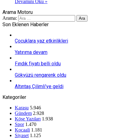
Devamını Oku »
Arama Motoru
Arama:
Son Eklenen Haberler
Çocuklara yaz etkinlikleri
Yatırıma devam
Fındık fiyatı belli oldu
Gökyüzü rengarenk oldu
Altıntaş Çilimli’ye geldi
Kategoriler
Karasu
5.946
Gündem
2.928
Köşe Yazıları
1.938
Spor
1.470
Kocaali
1.181
Siyaset
1.125