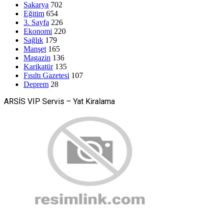
Sakarya
702
Eğitim
654
3. Sayfa
226
Ekonomi
220
Sağlık
179
Manşet
165
Magazin
136
Karikatür
135
Fısıltı Gazetesi
107
Deprem
28
ARSİS VIP Servis – Yat Kiralama