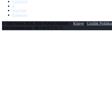
Facebook
X
YouTube
Instagram
© Telif Hakkı 2026, Tüm Hakları Saklıdır |
Künye
|
Gizlilik Politika
Acil Durumlar için
+90 536 073 72 72