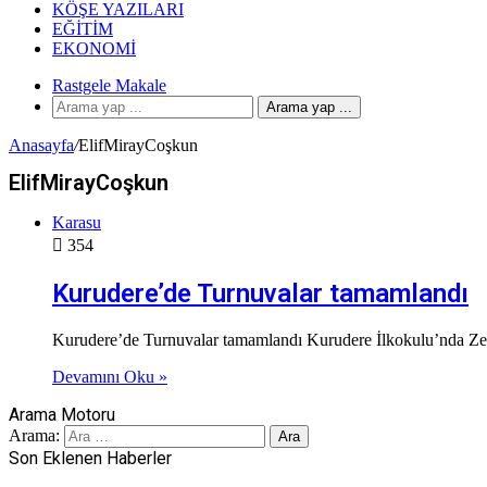
KÖŞE YAZILARI
EĞITIM
EKONOMI
Rastgele Makale
Arama yap ...
Anasayfa
/
ElifMirayCoşkun
ElifMirayCoşkun
Karasu
354
Kurudere’de Turnuvalar tamamlandı
Kurudere’de Turnuvalar tamamlandı Kurudere İlkokulu’nda Zek
Devamını Oku »
Arama Motoru
Arama:
Son Eklenen Haberler