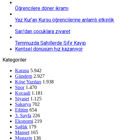
Öğrencilere döner ikramı
Yaz Kur’an Kursu öğrencilerine anlamlı etkinlik
Sarı’dan çocuklara ziyaret
Temmuzda Sahillerde Sıfır Kayıp
Kentsel dönüşüm hız kazanıyor
Kategoriler
Karasu
5.942
Gündem
2.927
Köşe Yazıları
1.938
Spor
1.470
Kocaali
1.181
Siyaset
1.125
Sakarya
702
Eğitim
654
3. Sayfa
226
Ekonomi
219
Sağlık
179
Manşet
165
Magazin
136