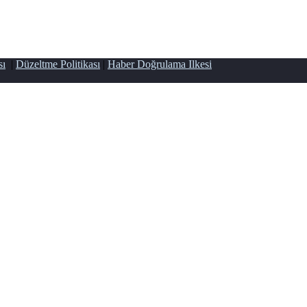
sı
|
Düzeltme Politikası
|
Haber Doğrulama Ilkesi