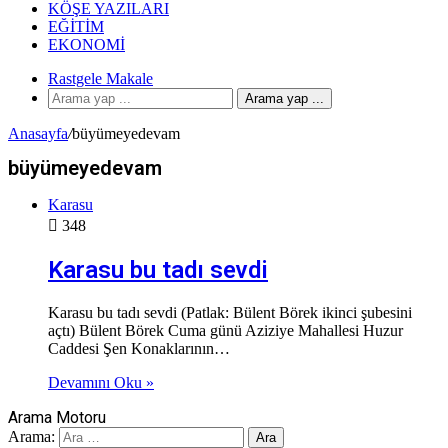
KÖŞE YAZILARI
EĞITIM
EKONOMI
Rastgele Makale
Arama yap ...
Anasayfa
/
büyümeyedevam
büyümeyedevam
Karasu
348
Karasu bu tadı sevdi
Karasu bu tadı sevdi (Patlak: Bülent Börek ikinci şubesini
açtı) Bülent Börek Cuma günü Aziziye Mahallesi Huzur
Caddesi Şen Konaklarının…
Devamını Oku »
Arama Motoru
Arama: