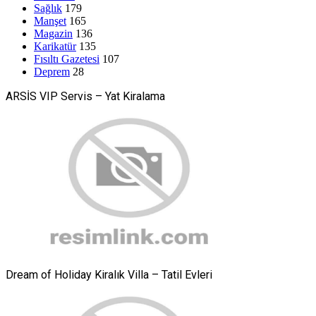
Sağlık
179
Manşet
165
Magazin
136
Karikatür
135
Fısıltı Gazetesi
107
Deprem
28
ARSİS VIP Servis – Yat Kiralama
Dream of Holiday Kiralık Villa – Tatil Evleri