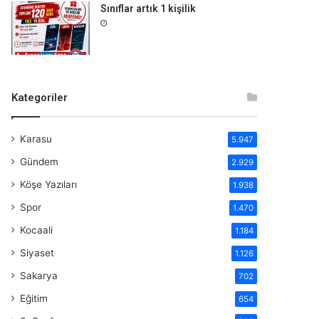
Sınıflar artık 1 kişilik
Kategoriler
Karasu
5.947
Gündem
2.929
Köşe Yazıları
1.938
Spor
1.470
Kocaali
1.184
Siyaset
1.126
Sakarya
702
Eğitim
654