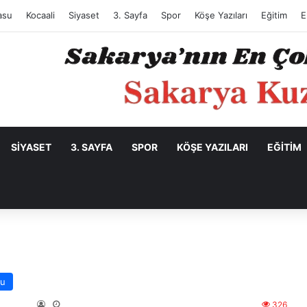
asu
Kocaali
Siyaset
3. Sayfa
Spor
Köşe Yazıları
Eğitim
E
SIYASET
3. SAYFA
SPOR
KÖŞE YAZILARI
EĞITIM
su
326