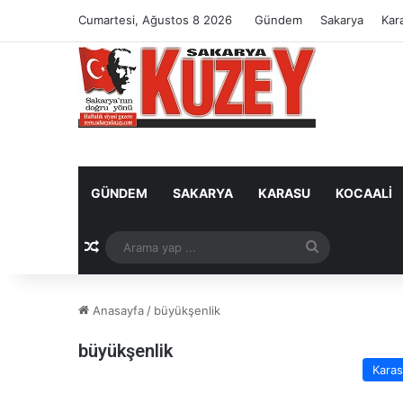
Cumartesi, Ağustos 8 2026
Gündem
Sakarya
Kar
GÜNDEM
SAKARYA
KARASU
KOCAALI
Rastgele Makale
Arama
yap
Anasayfa
/
büyükşenlik
...
büyükşenlik
Kara