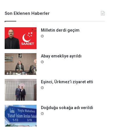
m
a
Son Eklenen Haberler
:
Milletin derdi geçim
Abay emekliye ayrıldı
Eşinci, Ürkmez’i ziyaret etti
Doğduğu sokağa adı verildi