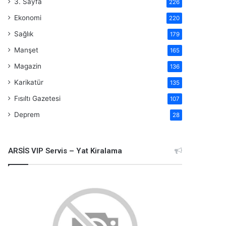
3. Sayfa
226
Ekonomi
220
Sağlık
179
Manşet
165
Magazin
136
Karikatür
135
Fısıltı Gazetesi
107
Deprem
28
ARSİS VIP Servis – Yat Kiralama