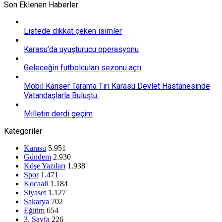
Son Eklenen Haberler
Listede dikkat çeken isimler
Karasu’da uyuşturucu operasyonu
Geleceğin futbolcuları sezonu açtı
Mobil Kanser Tarama Tırı Karasu Devlet Hastanesinde
Vatandaşlarla Buluştu.
Milletin derdi geçim
Kategoriler
Karasu
5.951
Gündem
2.930
Köşe Yazıları
1.938
Spor
1.471
Kocaali
1.184
Siyaset
1.127
Sakarya
702
Eğitim
654
3. Sayfa
226