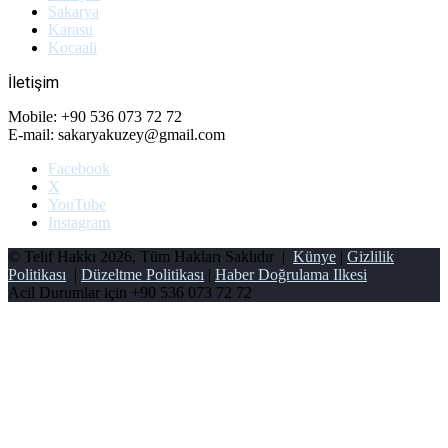
Sakarya
Karasu
Kocaali
İletişim
Mobile: +90 536 073 72 72
E-mail: sakaryakuzey@gmail.com
Facebook
X
YouTube
Instagram
© Telif Hakkı 2026, Tüm Hakları Saklıdır |
Künye
|
Gizlilik
Politikası
|
Düzeltme Politikası
|
Haber Doğrulama Ilkesi
Acil Durumlar için
+90 536 073 72 72