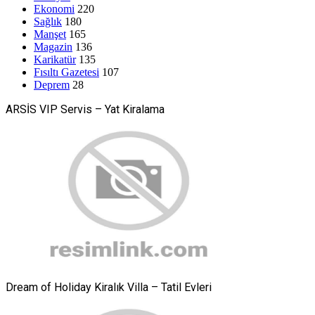
Ekonomi
220
Sağlık
180
Manşet
165
Magazin
136
Karikatür
135
Fısıltı Gazetesi
107
Deprem
28
ARSİS VIP Servis – Yat Kiralama
Dream of Holiday Kiralık Villa – Tatil Evleri