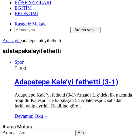
KÖŞE YAZILARI
EĞITIM
EKONOMI
Rastgele Makale
Arama yap ...
Anasayfa
/
adatepekaleyifethetti
adatepekaleyifethetti
Spor
300
Adapetepe Kale’yi fethetti (3-1)
Adapetepe Kale’yi fethetti (3-1) Amatör Lig’deki ilk maçında
Söğütlü Kalespor ile karşılaşan 54 Adatepespor, sahadan
farklı galip ayrıldı. Rakibine göre…
Devamını Oku »
Arama Motoru
Arama: