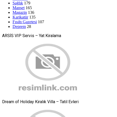
Sağlık
179
Manşet
165
Magazin
136
Karikatür
135
Fısıltı Gazetesi
107
Deprem
28
ARSİS VIP Servis – Yat Kiralama
Dream of Holiday Kiralık Villa – Tatil Evleri