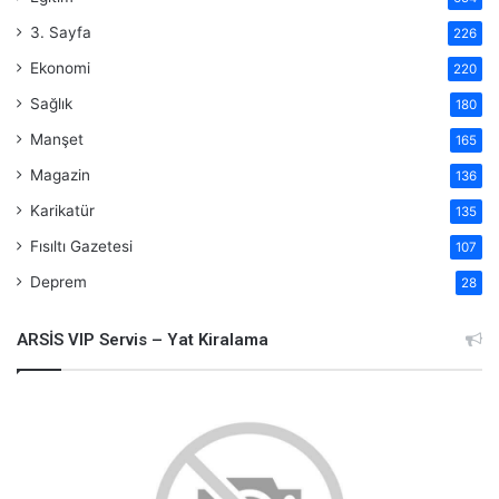
3. Sayfa
226
Ekonomi
220
Sağlık
180
Manşet
165
Magazin
136
Karikatür
135
Fısıltı Gazetesi
107
Deprem
28
ARSİS VIP Servis – Yat Kiralama