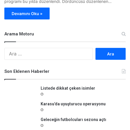
programı bu yılda düzenlendi. Dördüncüsü düzenlenen…
Devamını Oku »
Arama Motoru
A
r
a
m
Son Eklenen Haberler
a
:
Listede dikkat çeken isimler
Karasu’da uyuşturucu operasyonu
Geleceğin futbolcuları sezonu açtı