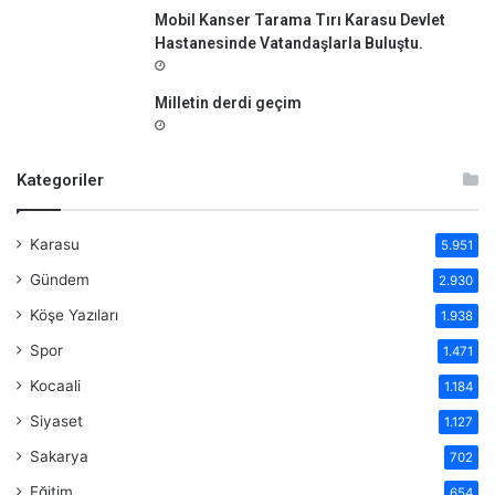
Mobil Kanser Tarama Tırı Karasu Devlet
Hastanesinde Vatandaşlarla Buluştu.
Milletin derdi geçim
Kategoriler
Karasu
5.951
Gündem
2.930
Köşe Yazıları
1.938
Spor
1.471
Kocaali
1.184
Siyaset
1.127
Sakarya
702
Eğitim
654