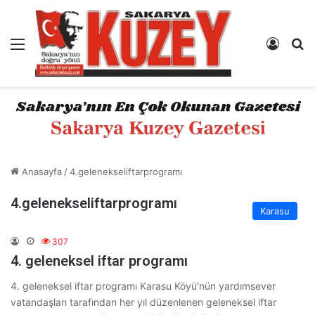
Menü
Kayıt 
A
Anasayfa
/
4.gelenekseliftarprogramı
4.gelenekseliftarprogramı
Karasu
307
4. geleneksel iftar programı
4. geleneksel iftar programı Karasu Köyü’nün yardımsever
vatandaşları tarafından her yıl düzenlenen geleneksel iftar