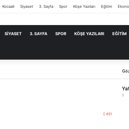
Kocaali
Siyaset
3. Sayfa
Spor
Köşe Yazıları
Eğitim
Ekono
SIYASET
3. SAYFA
SPOR
KÖŞE YAZILARI
EĞITIM
Göz
Ya
451