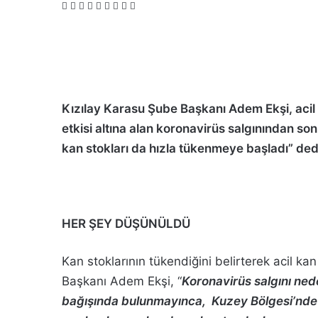
F
X
L
T
P
R
V
O
P
a
i
u
i
e
K
d
o
c
n
m
n
d
o
n
c
e
k
b
t
d
n
o
k
b
e
l
e
i
t
k
e
o
d
r
r
t
a
l
t
o
I
e
k
a
Kızılay Karasu Şube Başkanı Adem Ekşi, acil
k
n
s
t
s
t
e
s
etkisi altına alan koronavirüs salgınından son
n
kan stokları da hızla tükenmeye başladı” ded
i
k
i
HER ŞEY DÜŞÜNÜLDÜ
Kan stoklarının tükendiğini belirterek acil k
Başkanı Adem Ekşi, “
Koronavirüs salgını ned
bağışında bulunmayınca, Kuzey Bölgesi’nde 