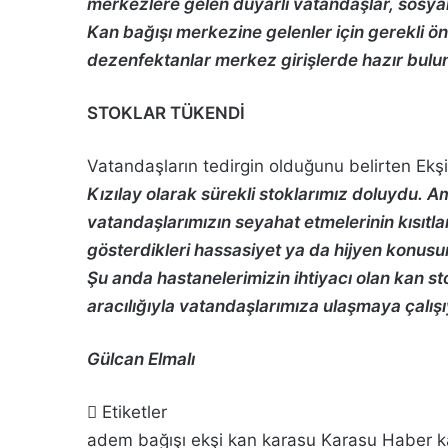
merkezlere gelen duyarlı vatandaşlar, sosya
Kan bağışı merkezine gelenler için gerekli ön
dezenfektanlar merkez girişlerde hazır bulu
STOKLAR TÜKENDİ
Vatandaşların tedirgin olduğunu belirten Ekşi
Kızılay olarak sürekli stoklarımız doluydu. A
vatandaşlarımızın seyahat etmelerinin kısı
gösterdikleri hassasiyet ya da hijyen konusun
Şu anda hastanelerimizin ihtiyacı olan kan s
aracılığıyla vatandaşlarımıza ulaşmaya çalış
Gülcan Elmalı
Etiketler
adem
bağışı
ekşi
kan
karasu
Karasu Haber
k