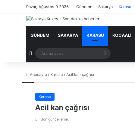
Pazar, Ağustos 9 2026
Gündem
Sakarya
Karasu
GÜNDEM
SAKARYA
KARASU
KOCAALI
Rastgele Makale
Arama
yap
Anasayfa
/
Karasu
/
Acil kan çağrısı
...
Karasu
Acil kan çağrısı
Son güncelleme: