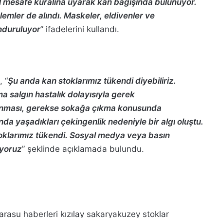
l mesafe kuralına uyarak kan bağışında bulunuyor.
lemler de alındı. Maskeler, eldivenler ve
nduruluyor
” ifadelerini kullandı.
, “
Şu anda kan stoklarımız tükendi diyebiliriz.
ma salgın hastalık dolayısıyla gerek
tlanması, gerekse sokağa çıkma konusunda
da yaşadıkları çekingenlik nedeniyle bir algı oluştu.
toklarımız tükendi. Sosyal medya veya basın
ıyoruz
” şeklinde açıklamada bulundu.
arasu haberleri
kızılay
sakaryakuzey
stoklar