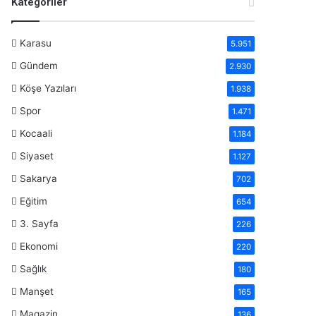
Kategoriler
Karasu
5.951
Gündem
2.930
Köşe Yazıları
1.938
Spor
1.471
Kocaali
1.184
Siyaset
1.127
Sakarya
702
Eğitim
654
3. Sayfa
226
Ekonomi
220
Sağlık
180
Manşet
165
Magazin
136