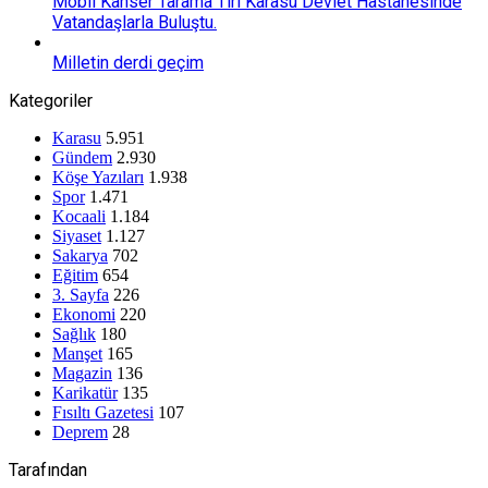
Mobil Kanser Tarama Tırı Karasu Devlet Hastanesinde
Vatandaşlarla Buluştu.
Milletin derdi geçim
Kategoriler
Karasu
5.951
Gündem
2.930
Köşe Yazıları
1.938
Spor
1.471
Kocaali
1.184
Siyaset
1.127
Sakarya
702
Eğitim
654
3. Sayfa
226
Ekonomi
220
Sağlık
180
Manşet
165
Magazin
136
Karikatür
135
Fısıltı Gazetesi
107
Deprem
28
Tarafından