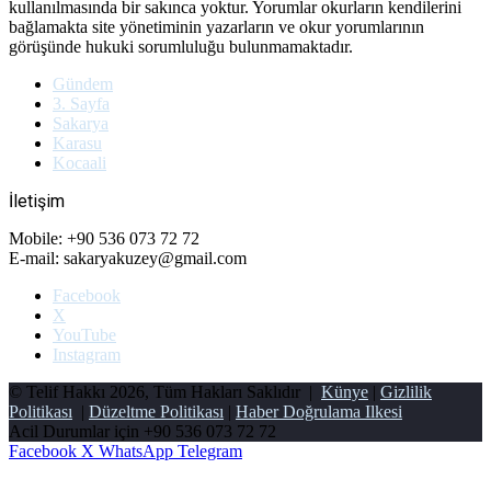
kullanılmasında bir sakınca yoktur. Yorumlar okurların kendilerini
bağlamakta site yönetiminin yazarların ve okur yorumlarının
görüşünde hukuki sorumluluğu bulunmamaktadır.
Gündem
3. Sayfa
Sakarya
Karasu
Kocaali
İletişim
Mobile: +90 536 073 72 72
E-mail: sakaryakuzey@gmail.com
Facebook
X
YouTube
Instagram
© Telif Hakkı 2026, Tüm Hakları Saklıdır |
Künye
|
Gizlilik
Politikası
|
Düzeltme Politikası
|
Haber Doğrulama Ilkesi
Acil Durumlar için
+90 536 073 72 72
Facebook
X
WhatsApp
Telegram