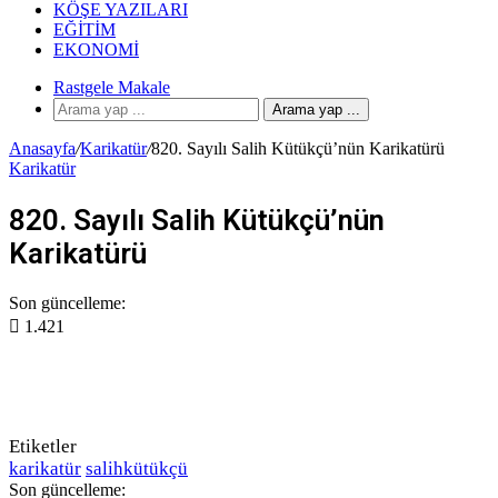
KÖŞE YAZILARI
EĞITIM
EKONOMI
Rastgele Makale
Arama yap ...
Anasayfa
/
Karikatür
/
820. Sayılı Salih Kütükçü’nün Karikatürü
Karikatür
820. Sayılı Salih Kütükçü’nün
Karikatürü
Son güncelleme:
1.421
Etiketler
karikatür
salihkütükçü
Son güncelleme: