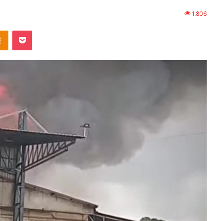
1.806
Odnoklassniki
Pocket