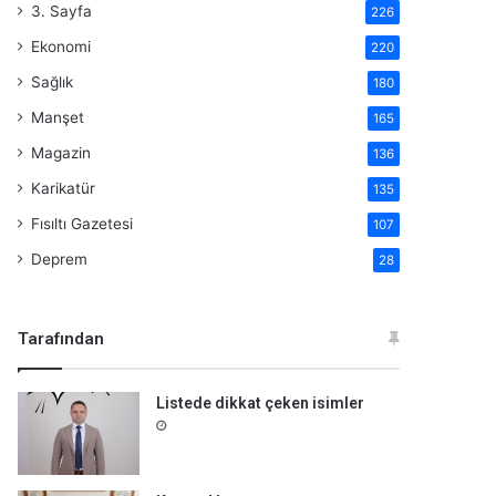
3. Sayfa
226
Ekonomi
220
Sağlık
180
Manşet
165
Magazin
136
Karikatür
135
Fısıltı Gazetesi
107
Deprem
28
Tarafından
Listede dikkat çeken isimler