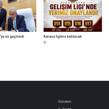
n
k
a
t
ı
l
ı
’yu es geçmedi
Karasu liglere katılacak
m
Gündem
3. Sayfa