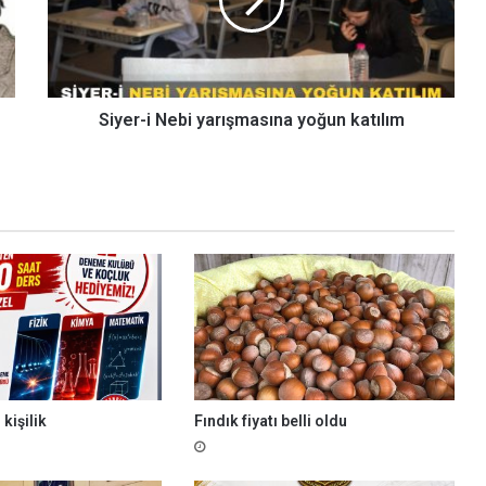
r
-
i
N
e
b
Siyer-i Nebi yarışmasına yoğun katılım
i
y
a
r
ı
ş
m
a
s
ı
n
a
y
 kişilik
Fındık fiyatı belli oldu
o
ğ
u