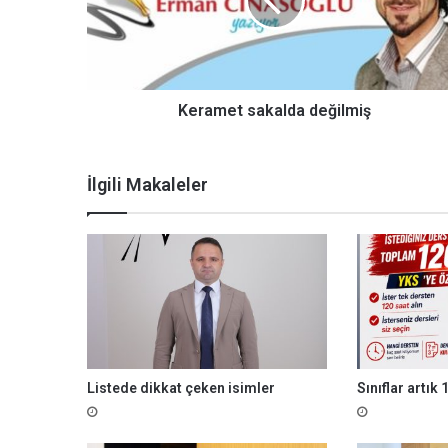
m
e
t
s
a
k
Keramet sakalda değilmiş
a
l
d
İlgili Makaleler
a
d
e
ğ
i
l
m
i
ş
Listede dikkat çeken isimler
Sınıflar artık 1