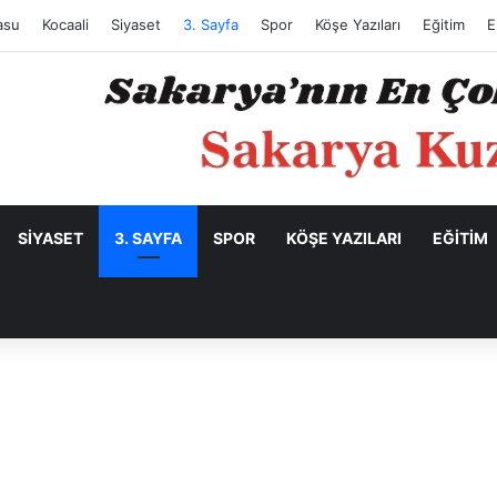
asu
Kocaali
Siyaset
3. Sayfa
Spor
Köşe Yazıları
Eğitim
E
SIYASET
3. SAYFA
SPOR
KÖŞE YAZILARI
EĞITIM