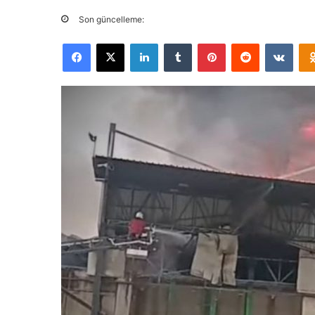
Son güncelleme:
Facebook
X
LinkedIn
Tumblr
Pinterest
Reddit
VKontakte