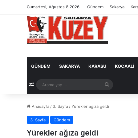
Cumartesi, Ağustos 8 2026
Gündem
Sakarya
Kar
GÜNDEM
SAKARYA
KARASU
KOCAALI
Rastgele Makale
Arama
yap
Anasayfa
/
3. Sayfa
/
Yürekler ağıza geldi
...
3. Sayfa
Gündem
Yürekler ağıza geldi