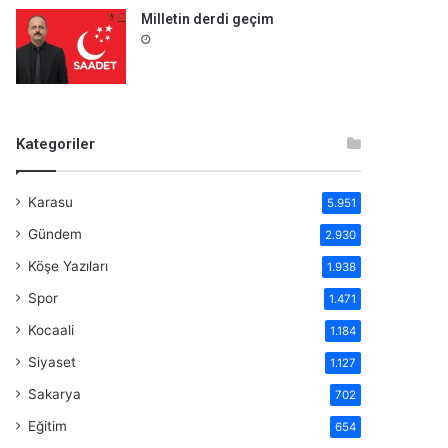
Milletin derdi geçim
Kategoriler
Karasu
5.951
Gündem
2.930
Köşe Yazıları
1.938
Spor
1.471
Kocaali
1.184
Siyaset
1.127
Sakarya
702
Eğitim
654