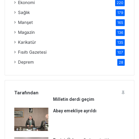
Ekonomi
220
Sağlık
179
Manşet
165
Magazin
136
Karikatür
135
Fısıltı Gazetesi
107
Deprem
28
Tarafından
Milletin derdi geçim
Abay emekliye ayrıldı