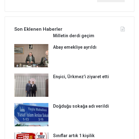
a
m
a
:
Son Eklenen Haberler
Milletin derdi geçim
Abay emekliye ayrıldı
Enşici, Ürkmez’i ziyaret etti
Doğduğu sokağa adı verildi
Sınıflar artık 1 kişilik