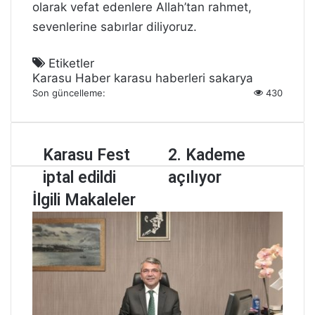
olarak vefat edenlere Allah’tan rahmet,
sevenlerine sabırlar diliyoruz.
Etiketler
Karasu Haber
karasu haberleri
sakarya
Son güncelleme:
430
K
Karasu Fest
2
2. Kademe
a
.
iptal edildi
açılıyor
r
K
a
a
İlgili Makaleler
s
d
u
e
F
m
e
e
s
a
t
ç
i
ı
p
l