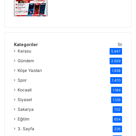
Kategoriler
Karasu
5.947
Gündem
2.929
Köşe Yazıları
1.938
Spor
1.470
Kocaali
1.184
Siyaset
1.126
Sakarya
702
Eğitim
654
3. Sayfa
226