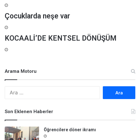
Çocuklarda neşe var
KOCAALİ’DE KENTSEL DÖNÜŞÜM
Arama Motoru
A
r
a
m
Son Eklenen Haberler
a
:
Öğrencilere döner ikramı