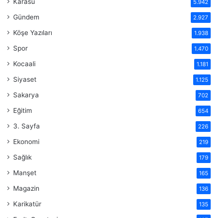
Karasu
5.942
Gündem
2.927
Köşe Yazıları
1.938
Spor
1.470
Kocaali
1.181
Siyaset
1.125
Sakarya
702
Eğitim
654
3. Sayfa
226
Ekonomi
219
Sağlık
179
Manşet
165
Magazin
136
Karikatür
135