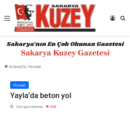
Menü
Kayıt 
A
Anasayfa
/
Kocaali
Kocaali
Yayla’da beton yol
Son güncelleme:
488