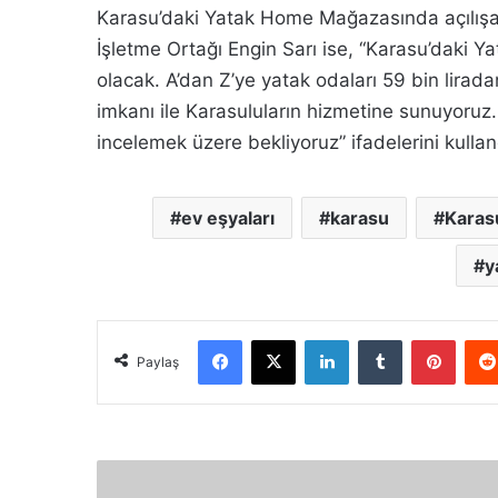
Karasu’daki Yatak Home Mağazasında açılışa
İşletme Ortağı Engin Sarı ise, “Karasu’daki 
olacak. A’dan Z’ye yatak odaları 59 bin lirada
imkanı ile Karasuluların hizmetine sunuyoru
incelemek üzere bekliyoruz” ifadelerini kullan
ev eşyaları
karasu
Karas
y
Facebook
X
LinkedIn
Tumblr
Pinterest
Paylaş
K
o