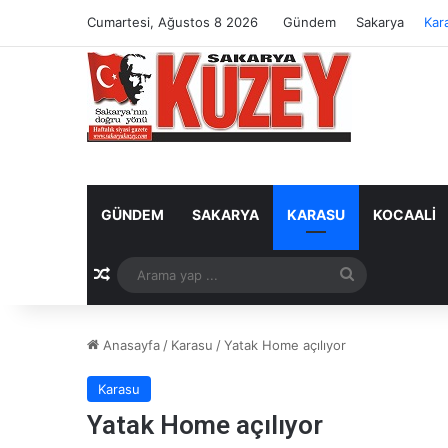
Cumartesi, Ağustos 8 2026
Gündem
Sakarya
Kar
GÜNDEM
SAKARYA
KARASU
KOCAALI
Rastgele Makale
Arama
yap
Anasayfa
/
Karasu
/
Yatak Home açılıyor
...
Karasu
Yatak Home açılıyor