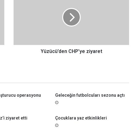
z
ü
c
ü
’
d
e
n
Yüzücü’den CHP’ye ziyaret
C
H
P
’
y
e
uşturucu operasyonu
Geleceğin futbolcuları sezonu açtı
z
i
y
a
’i ziyaret etti
Çocuklara yaz etkinlikleri
r
e
t