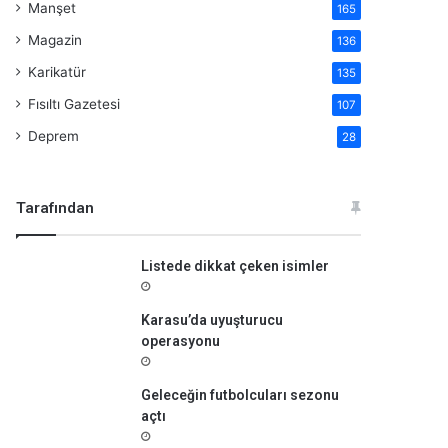
Manşet
165
Magazin
136
Karikatür
135
Fısıltı Gazetesi
107
Deprem
28
Tarafından
Listede dikkat çeken isimler
Karasu’da uyuşturucu
operasyonu
Geleceğin futbolcuları sezonu
açtı