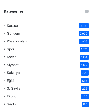
Kategoriler
Karasu
5.951
Gündem
2.930
Köşe Yazıları
1.938
Spor
1.471
Kocaali
1.184
Siyaset
1.127
Sakarya
702
Eğitim
654
3. Sayfa
226
Ekonomi
220
Sağlık
180