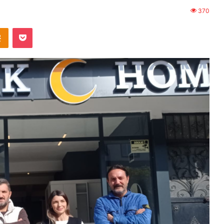
370
Odnoklassniki
Pocket