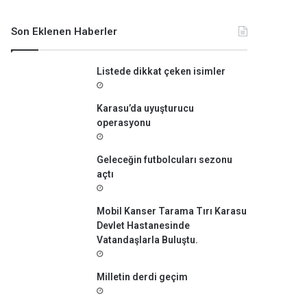
m
a
Son Eklenen Haberler
:
Listede dikkat çeken isimler
Karasu’da uyuşturucu
operasyonu
Geleceğin futbolcuları sezonu
açtı
Mobil Kanser Tarama Tırı Karasu
Devlet Hastanesinde
Vatandaşlarla Buluştu.
Milletin derdi geçim