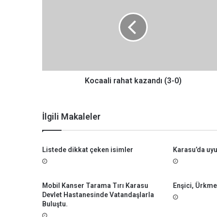
c
a
a
l
i
r
a
h
Kocaali rahat kazandı (3-0)
a
t
k
İlgili Makaleler
a
z
a
Listede dikkat çeken isimler
Karasu’da uy
n
d
ı
(
Mobil Kanser Tarama Tırı Karasu
Enşici, Ürkmez
3
Devlet Hastanesinde Vatandaşlarla
-
Buluştu.
0