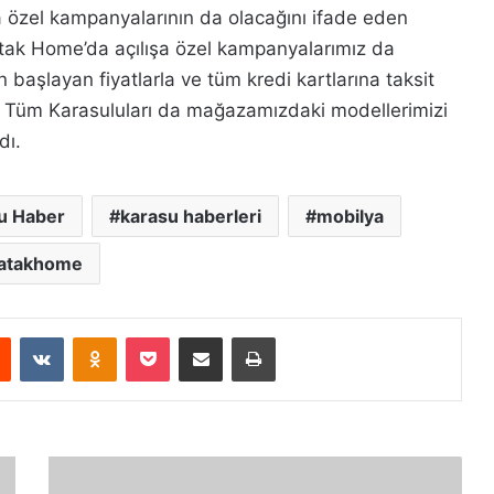
 özel kampanyalarının da olacağını ifade eden
Yatak Home’da açılışa özel kampanyalarımız da
n başlayan fiyatlarla ve tüm kredi kartlarına taksit
z. Tüm Karasuluları da mağazamızdaki modellerimizi
dı.
u Haber
karasu haberleri
mobilya
atakhome
Reddit
VKontakte
Odnoklassniki
Pocket
E-Posta ile paylaş
Yazdır
Y
ü