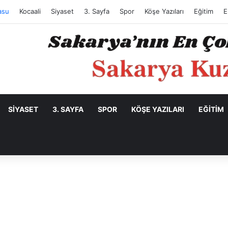
asu
Kocaali
Siyaset
3. Sayfa
Spor
Köşe Yazıları
Eğitim
E
SIYASET
3. SAYFA
SPOR
KÖŞE YAZILARI
EĞITIM