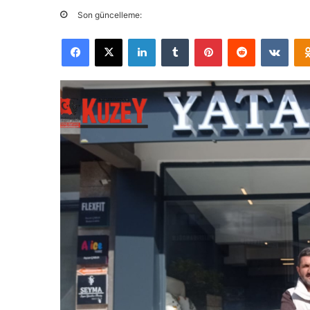
Son güncelleme:
Facebook
X
LinkedIn
Tumblr
Pinterest
Reddit
VKontakte