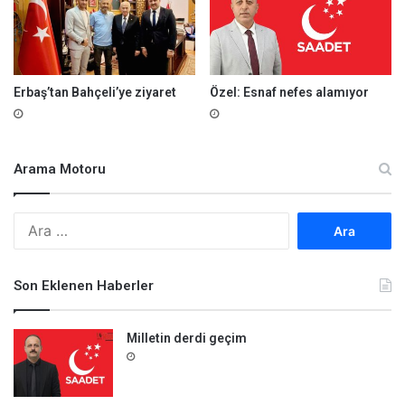
Erbaş’tan Bahçeli’ye ziyaret
Özel: Esnaf nefes alamıyor
Arama Motoru
A
r
a
m
Son Eklenen Haberler
a
:
Milletin derdi geçim