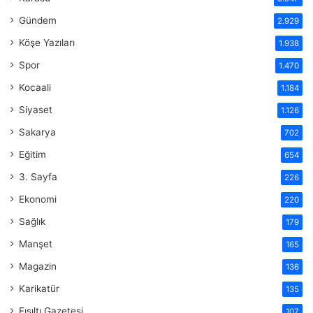
Gündem
2.929
Köşe Yazıları
1.938
Spor
1.470
Kocaali
1.184
Siyaset
1.126
Sakarya
702
Eğitim
654
3. Sayfa
226
Ekonomi
220
Sağlık
179
Manşet
165
Magazin
136
Karikatür
135
Fısıltı Gazetesi
107