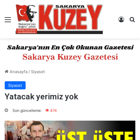
Menü
Kayıt 
A
Anasayfa
/
Siyaset
Siyaset
Yatacak yerimiz yok
Son güncelleme:
474