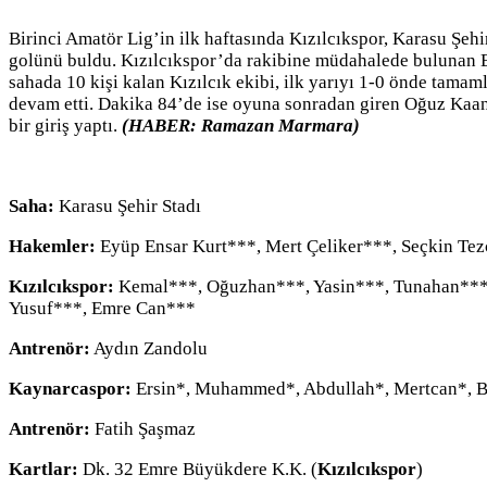
Birinci Amatör Lig’in ilk haftasında Kızılcıkspor, Karasu Şeh
golünü buldu. Kızılcıkspor’da rakibine müdahalede bulunan Em
sahada 10 kişi kalan Kızılcık ekibi, ilk yarıyı 1-0 önde tamaml
devam etti. Dakika 84’de ise oyuna sonradan giren Oğuz Kaan, e
bir giriş yaptı.
(HABER: Ramazan Marmara)
Saha:
Karasu Şehir Stadı
Hakemler:
Eyüp Ensar Kurt***, Mert Çeliker***, Seçkin Te
Kızılcıkspor:
Kemal***, Oğuzhan***, Yasin***, Tunahan***, 
Yusuf***, Emre Can***
Antrenör:
Aydın Zandolu
Kaynarcaspor:
Ersin*, Muhammed*, Abdullah*, Mertcan*, B
Antrenör:
Fatih Şaşmaz
Kartlar:
Dk. 32 Emre Büyükdere K.K. (
Kızılcıkspor
)