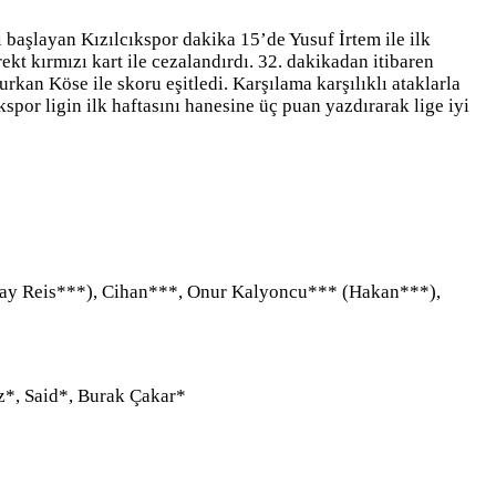
 başlayan Kızılcıkspor dakika 15’de Yusuf İrtem ile ilk
 kırmızı kart ile cezalandırdı. 32. dakikadan itibaren
rkan Köse ile skoru eşitledi. Karşılama karşılıklı ataklarla
por ligin ilk haftasını hanesine üç puan yazdırarak lige iyi
ray Reis***), Cihan***, Onur Kalyoncu*** (Hakan***),
*, Said*, Burak Çakar*