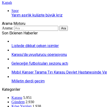
Kapalı
Spor
Yarım asırlık kulüpte büyük kriz
Arama Motoru
Arama:
Son Eklenen Haberler
Listede dikkat çeken isimler
Karasu’da uyuşturucu operasyonu
Geleceğin futbolcuları sezonu açtı
Mobil Kanser Tarama Tırı Karasu Devlet Hastanesinde Vat
Milletin derdi geçim
Kategoriler
Karasu
5.951
Gündem
2.930
Köşe Yazıları
1.938