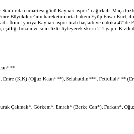
ir Stadı’nda cumartesi günü Kaynarcaspor’u ağırladı. Maça hızlı
re Büyükdere’nin hareketini orta hakem Eyüp Ensar Kurt, direkt
adı. İkinci yarıya Kaynarcaspor hızlı başladı ve dakika 47’de Fu
şitliği bozdu ve son sözü söyleyerek skoru 2-1 yaptı. Kızılcıks
zcan***
Emre (K.K) (Oğuz Kaan***), Selahatdin***, Fettullah*** (E
urak Çakmak*, Görkem*, Emrah* (Berke Can*), Furkan*, Oğuz