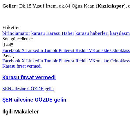
Goller:
Dk.15 Yusuf İrtem, dk.84 Oğuz Kaan (
Kızılcıkspor
),
Etiketler
birinciamatör
karasu
Karasu Haber
karasu haberleri
karşılaşm
Son güncelleme:
445
Facebook
X
LinkedIn
Tumblr
Pinterest
Reddit
VKontakte
Odnoklass
Paylaş
Facebook
X
LinkedIn
Tumblr
Pinterest
Reddit
VKontakte
Odnoklass
Karasu fırsat vermedi
Karasu fırsat vermedi
ŞEN ailesine GÖZDE gelin
ŞEN ailesine GÖZDE gelin
İlgili Makaleler