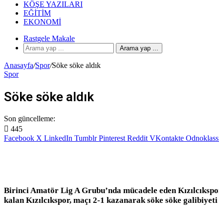
KÖŞE YAZILARI
EĞITIM
EKONOMI
Rastgele Makale
Arama yap ...
Anasayfa
/
Spor
/
Söke söke aldık
Spor
Söke söke aldık
Son güncelleme:
445
Facebook
X
LinkedIn
Tumblr
Pinterest
Reddit
VKontakte
Odnoklass
Birinci Amatör Lig A Grubu’nda mücadele eden Kızılcıkspo
kalan Kızılcıkspor, maçı 2-1 kazanarak söke söke galibiyeti 