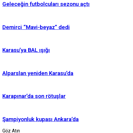
Geleceğin futbolcuları sezonu açtı
Demirci “Mavi-beyaz” dedi
Karasu’ya BAL ışığı
Alparslan yeniden Karasu’da
Karapınar’da son rötuşlar
Şampiyonluk kupası Ankara’da
Göz Atın