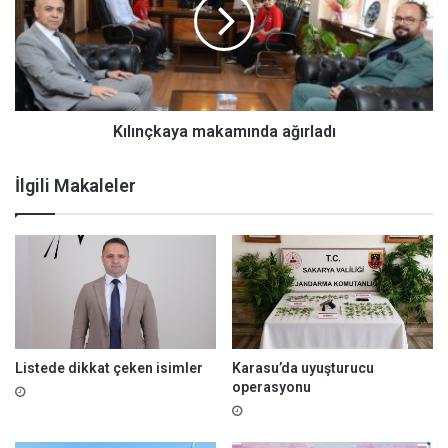
a
ı
m
n
i
ç
z
k
n
a
i
y
a
Kılınçkaya makamında ağırladı
m
a
İlgili Makaleler
k
a
m
ı
n
d
a
a
ğ
Listede dikkat çeken isimler
Karasu’da uyuşturucu
ı
operasyonu
r
l
a