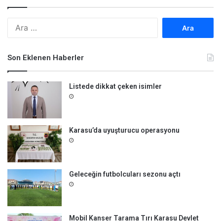
A
r
a
m
Son Eklenen Haberler
a
:
Listede dikkat çeken isimler
Karasu’da uyuşturucu operasyonu
Geleceğin futbolcuları sezonu açtı
Mobil Kanser Tarama Tırı Karasu Devlet