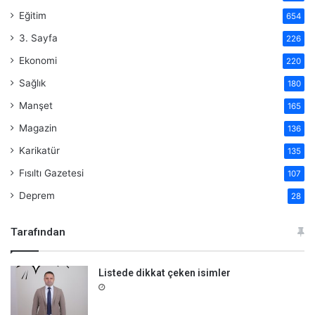
Eğitim
654
3. Sayfa
226
Ekonomi
220
Sağlık
180
Manşet
165
Magazin
136
Karikatür
135
Fısıltı Gazetesi
107
Deprem
28
Tarafından
Listede dikkat çeken isimler