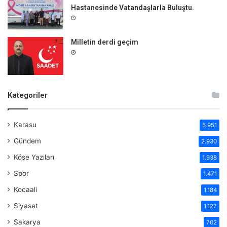
Hastanesinde Vatandaşlarla Buluştu.
Milletin derdi geçim
Kategoriler
Karasu
5.951
Gündem
2.930
Köşe Yazıları
1.938
Spor
1.471
Kocaali
1.184
Siyaset
1.127
Sakarya
702