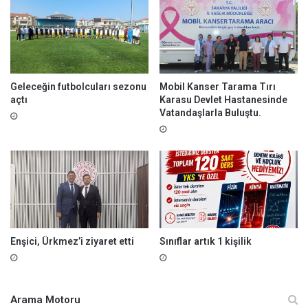
d
ı
Geleceğin futbolcuları sezonu
Mobil Kanser Tarama Tırı
açtı
Karasu Devlet Hastanesinde
Vatandaşlarla Buluştu.
Enşici, Ürkmez’i ziyaret etti
Sınıflar artık 1 kişilik
Arama Motoru