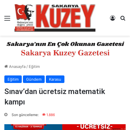
Menü
Kayıt 
A
Anasayfa
/
Eğitim
Eğitim
Gündem
Karasu
Sınav’dan ücretsiz matematik
kampı
Son güncelleme:
1.886