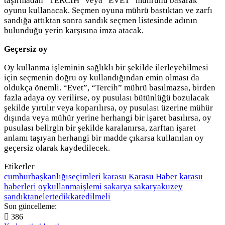
taşırmadan “TERCİH” veya “EVET” mührünü basarak
oyunu kullanacak. Seçmen oyuna mührü bastıktan ve zarfı
sandığa attıktan sonra sandık seçmen listesinde adının
bulunduğu yerin karşısına imza atacak.
Geçersiz oy
Oy kullanma işleminin sağlıklı bir şekilde ilerleyebilmesi
için seçmenin doğru oy kullandığından emin olması da
oldukça önemli. “Evet”, “Tercih” mührü basılmazsa, birden
fazla adaya oy verilirse, oy pusulası bütünlüğü bozulacak
şekilde yırtılır veya koparılırsa, oy pusulası üzerine mühür
dışında veya mühür yerine herhangi bir işaret basılırsa, oy
pusulası belirgin bir şekilde karalanırsa, zarftan işaret
anlamı taşıyan herhangi bir madde çıkarsa kullanılan oy
geçersiz olarak kaydedilecek.
Etiketler
cumhurbaşkanlığıseçimleri
karasu
Karasu Haber
karasu
haberleri
oykullanmaişlemi
sakarya
sakaryakuzey
sandıktanelertedikkatedilmeli
Son güncelleme:
386