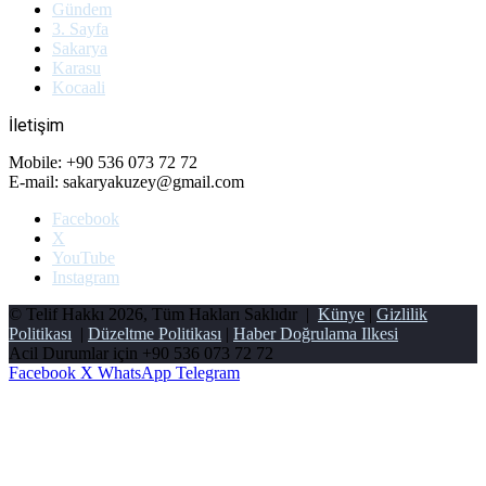
Gündem
3. Sayfa
Sakarya
Karasu
Kocaali
İletişim
Mobile: +90 536 073 72 72
E-mail: sakaryakuzey@gmail.com
Facebook
X
YouTube
Instagram
© Telif Hakkı 2026, Tüm Hakları Saklıdır |
Künye
|
Gizlilik
Politikası
|
Düzeltme Politikası
|
Haber Doğrulama Ilkesi
Acil Durumlar için
+90 536 073 72 72
Facebook
X
WhatsApp
Telegram