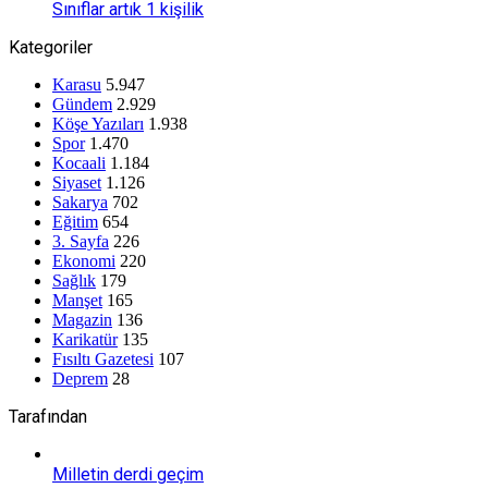
Sınıflar artık 1 kişilik
Kategoriler
Karasu
5.947
Gündem
2.929
Köşe Yazıları
1.938
Spor
1.470
Kocaali
1.184
Siyaset
1.126
Sakarya
702
Eğitim
654
3. Sayfa
226
Ekonomi
220
Sağlık
179
Manşet
165
Magazin
136
Karikatür
135
Fısıltı Gazetesi
107
Deprem
28
Tarafından
Milletin derdi geçim