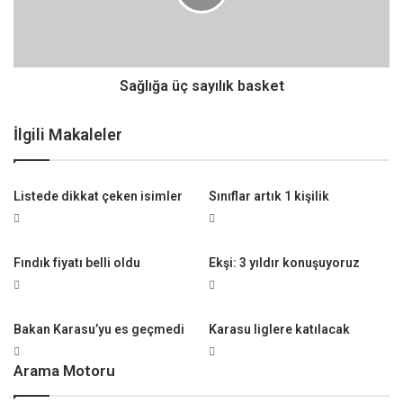
ğ
a
ü
ç
s
Sağlığa üç sayılık basket
a
y
İlgili Makaleler
ı
l
ı
Listede dikkat çeken isimler
Sınıflar artık 1 kişilik
k
b
a
s
Fındık fiyatı belli oldu
Ekşi: 3 yıldır konuşuyoruz
k
e
t
Bakan Karasu’yu es geçmedi
Karasu liglere katılacak
Arama Motoru