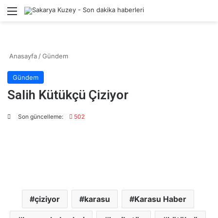
Menü
Kayıt 
A
Anasayfa
/
Gündem
Gündem
Salih Kütükçü Çiziyor
Son güncelleme:
502
çiziyor
karasu
Karasu Haber