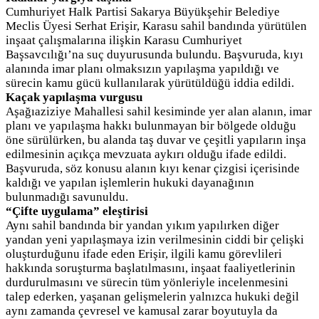
Cumhuriyet Halk Partisi Sakarya Büyükşehir Belediye
Meclis Üyesi Serhat Erişir, Karasu sahil bandında yürütülen
inşaat çalışmalarına ilişkin Karasu Cumhuriyet
Başsavcılığı’na suç duyurusunda bulundu. Başvuruda, kıyı
alanında imar planı olmaksızın yapılaşma yapıldığı ve
sürecin kamu gücü kullanılarak yürütüldüğü iddia edildi.
Kaçak yapılaşma vurgusu
Aşağıaziziye Mahallesi sahil kesiminde yer alan alanın, imar
planı ve yapılaşma hakkı bulunmayan bir bölgede olduğu
öne sürülürken, bu alanda taş duvar ve çeşitli yapıların inşa
edilmesinin açıkça mevzuata aykırı olduğu ifade edildi.
Başvuruda, söz konusu alanın kıyı kenar çizgisi içerisinde
kaldığı ve yapılan işlemlerin hukuki dayanağının
bulunmadığı savunuldu.
“Çifte uygulama” eleştirisi
Aynı sahil bandında bir yandan yıkım yapılırken diğer
yandan yeni yapılaşmaya izin verilmesinin ciddi bir çelişki
oluşturduğunu ifade eden Erişir, ilgili kamu görevlileri
hakkında soruşturma başlatılmasını, inşaat faaliyetlerinin
durdurulmasını ve sürecin tüm yönleriyle incelenmesini
talep ederken, yaşanan gelişmelerin yalnızca hukuki değil
aynı zamanda çevresel ve kamusal zarar boyutuyla da