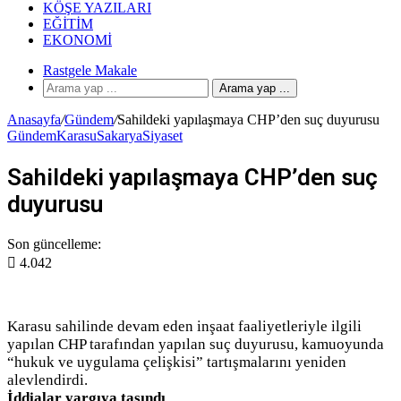
KÖŞE YAZILARI
EĞITIM
EKONOMI
Rastgele Makale
Arama yap ...
Anasayfa
/
Gündem
/
Sahildeki yapılaşmaya CHP’den suç duyurusu
Gündem
Karasu
Sakarya
Siyaset
Sahildeki yapılaşmaya CHP’den suç
duyurusu
Son güncelleme:
4.042
Karasu sahilinde devam eden inşaat faaliyetleriyle ilgili
yapılan CHP tarafından yapılan suç duyurusu, kamuoyunda
“hukuk ve uygulama çelişkisi” tartışmalarını yeniden
alevlendirdi.
İddialar yargıya taşındı