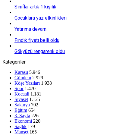
Sınıflar artık 1 kişilik
Çocuklara yaz etkinlikleri
Yatırıma devam
Fındık fiyatı belli oldu
Gökyüzü rengarenk oldu
Kategoriler
Karasu
5.946
Gündem
2.929
Köşe Yazıları
1.938
Spor
1.470
Kocaali
1.181
Siyaset
1.125
Sakarya
702
Eğitim
654
3. Sayfa
226
Ekonomi
220
Sağlık
179
Manşet
165