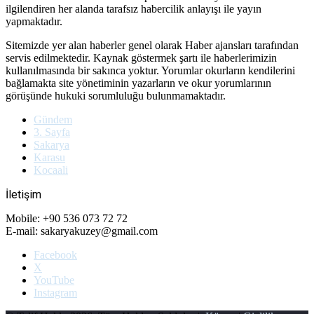
ilgilendiren her alanda tarafsız habercilik anlayışı ile yayın
yapmaktadır.
Sitemizde yer alan haberler genel olarak Haber ajansları tarafından
servis edilmektedir. Kaynak göstermek şartı ile haberlerimizin
kullanılmasında bir sakınca yoktur. Yorumlar okurların kendilerini
bağlamakta site yönetiminin yazarların ve okur yorumlarının
görüşünde hukuki sorumluluğu bulunmamaktadır.
Gündem
3. Sayfa
Sakarya
Karasu
Kocaali
İletişim
Mobile: +90 536 073 72 72
E-mail: sakaryakuzey@gmail.com
Facebook
X
YouTube
Instagram