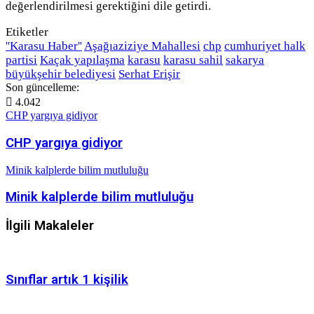
değerlendirilmesi gerektiğini dile getirdi.
Etiketler
''Karasu Haber''
Aşağıaziziye Mahallesi
chp
cumhuriyet halk
partisi
Kaçak yapılaşma
karasu
karasu sahil
sakarya
büyükşehir belediyesi
Serhat Erişir
Son güncelleme:
4.042
CHP yargıya gidiyor
CHP yargıya gidiyor
Minik kalplerde bilim mutluluğu
Minik kalplerde bilim mutluluğu
İlgili Makaleler
Sınıflar artık 1 kişilik