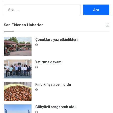
A
r
a
m
Son Eklenen Haberler
a
:
Çocuklara yaz etkinlikleri
Yatırıma devam
Fındık fiyatı belli oldu
Gökyüzü rengarenk oldu