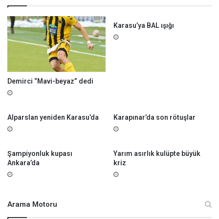
i
Karasu’ya BAL ışığı
Demirci “Mavi-beyaz” dedi
Alparslan yeniden Karasu’da
Karapınar’da son rötuşlar
Şampiyonluk kupası
Yarım asırlık kulüpte büyük
Ankara’da
kriz
Arama Motoru