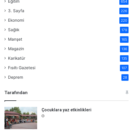
Eğitim
654
3. Sayfa
226
Ekonomi
220
Sağlık
179
Manşet
165
Magazin
136
Karikatür
135
Fısıltı Gazetesi
107
Deprem
28
Tarafından
Çocuklara yaz etkinlikleri