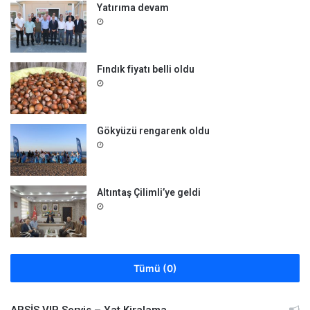
Yatırıma devam
Fındık fiyatı belli oldu
Gökyüzü rengarenk oldu
Altıntaş Çilimli’ye geldi
Tümü (0)
ARSİS VIP Servis – Yat Kiralama