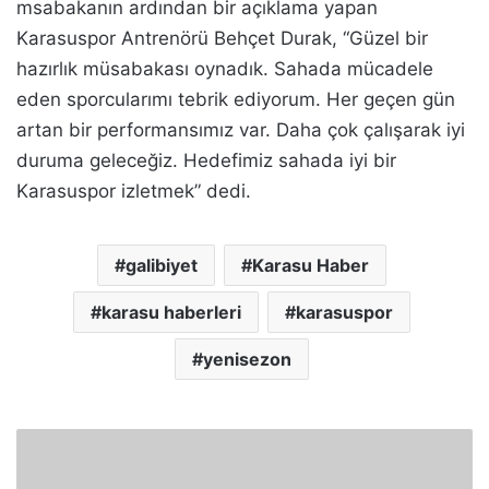
msabakanın ardından bir açıklama yapan
Karasuspor Antrenörü Behçet Durak, “Güzel bir
hazırlık müsabakası oynadık. Sahada mücadele
eden sporcularımı tebrik ediyorum. Her geçen gün
artan bir performansımız var. Daha çok çalışarak iyi
duruma geleceğiz. Hedefimiz sahada iyi bir
Karasuspor izletmek” dedi.
galibiyet
Karasu Haber
karasu haberleri
karasuspor
yenisezon
M
i
l