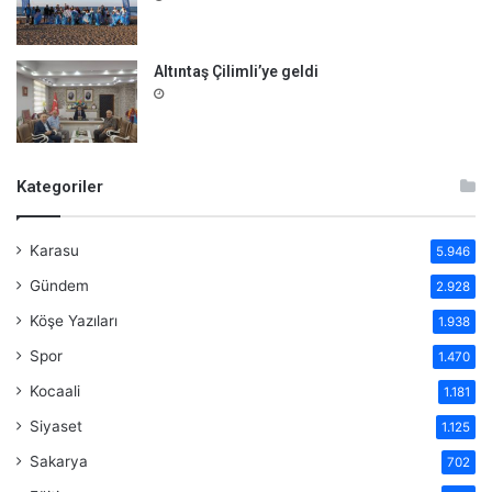
Altıntaş Çilimli’ye geldi
Kategoriler
Karasu
5.946
Gündem
2.928
Köşe Yazıları
1.938
Spor
1.470
Kocaali
1.181
Siyaset
1.125
Sakarya
702