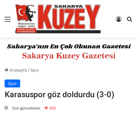
Menü
Kayıt 
A
Anasayfa
/
Spor
Spor
Karasuspor göz doldurdu (3-0)
Son güncelleme:
393