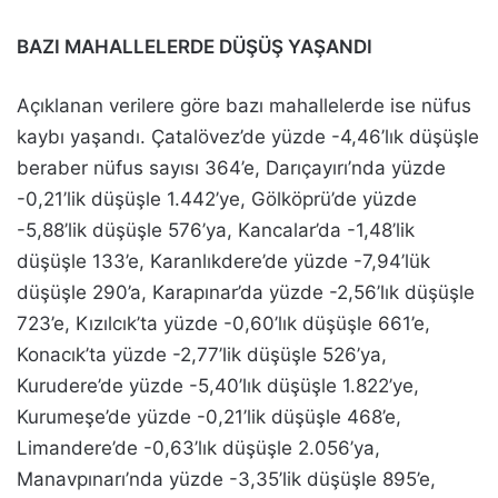
BAZI MAHALLELERDE DÜŞÜŞ YAŞANDI
Açıklanan verilere göre bazı mahallelerde ise nüfus
kaybı yaşandı. Çatalövez’de yüzde -4,46’lık düşüşle
beraber nüfus sayısı 364’e, Darıçayırı’nda yüzde
-0,21’lik düşüşle 1.442’ye, Gölköprü’de yüzde
-5,88’lik düşüşle 576’ya, Kancalar’da -1,48’lik
düşüşle 133’e, Karanlıkdere’de yüzde -7,94’lük
düşüşle 290’a, Karapınar’da yüzde -2,56’lık düşüşle
723’e, Kızılcık’ta yüzde -0,60’lık düşüşle 661’e,
Konacık’ta yüzde -2,77’lik düşüşle 526’ya,
Kurudere’de yüzde -5,40’lık düşüşle 1.822’ye,
Kurumeşe’de yüzde -0,21’lik düşüşle 468’e,
Limandere’de -0,63’lık düşüşle 2.056’ya,
Manavpınarı’nda yüzde -3,35’lik düşüşle 895’e,