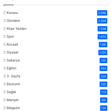
Karasu
5.946
Gündem
2.928
Köşe Yazıları
1.938
Spor
1.470
Kocaali
1.181
Siyaset
1.125
Sakarya
702
Eğitim
654
3. Sayfa
226
Ekonomi
220
Sağlık
179
Manşet
165
Magazin
136