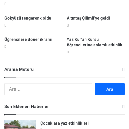
Gökyüzü rengarenk oldu
Altıntaş Çilimli’ye geldi
Öğrencilere döner ikramı
Yaz Kur’an Kursu
öğrencilerine anlamlı etkinlik
Arama Motoru
A
r
a
m
Son Eklenen Haberler
a
:
Çocuklara yaz etkinlikleri