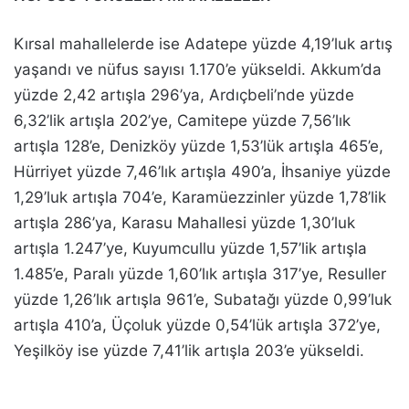
Kırsal mahallelerde ise Adatepe yüzde 4,19’luk artış
yaşandı ve nüfus sayısı 1.170’e yükseldi. Akkum’da
yüzde 2,42 artışla 296’ya, Ardıçbeli’nde yüzde
6,32’lik artışla 202’ye, Camitepe yüzde 7,56’lık
artışla 128’e, Denizköy yüzde 1,53’lük artışla 465’e,
Hürriyet yüzde 7,46’lık artışla 490’a, İhsaniye yüzde
1,29’luk artışla 704’e, Karamüezzinler yüzde 1,78’lik
artışla 286’ya, Karasu Mahallesi yüzde 1,30’luk
artışla 1.247’ye, Kuyumcullu yüzde 1,57’lik artışla
1.485’e, Paralı yüzde 1,60’lık artışla 317’ye, Resuller
yüzde 1,26’lık artışla 961’e, Subatağı yüzde 0,99’luk
artışla 410’a, Üçoluk yüzde 0,54’lük artışla 372’ye,
Yeşilköy ise yüzde 7,41’lik artışla 203’e yükseldi.