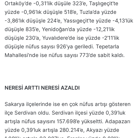
Ortaköy’de -0,31’lik düşüle 323’e, Taşlıgeçit’te
yüzde -0,96’lık düşüşle 518’e, Tuzla’da yüzde
-3,86’lık düşüşle 224’e, Yassıgeçit’te yüzde -4,13’lük
düşüşle 835’e, Yenidoğan’da yüzde -12,21’lik
düşüşle 230’a, Yuvalıdere’de ise yüzde -2’11’lik
düşüşle nüfus sayısı 926’ya geriledi. Tepetarla
Mahallesi’nde ise nüfus sayısı 773’de sabit kaldı.
NERESİ ARTTI NERESİ AZALDI
Sakarya ilçelerinde ise en çok nüfus artışı gösteren
ilçe Serdivan oldu. Serdivan ilçesi yüzde 0,39’luk
artışla nüfus sayısını 157.698’e yükseltti. Adapazarı
yüzde 0,39’luk artışla 280.214’e, Akyazı yüzde