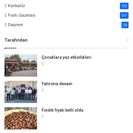
Karikatür
135
Fısıltı Gazetesi
107
Deprem
28
Tarafından
Çocuklara yaz etkinlikleri
Yatırıma devam
Fındık fiyatı belli oldu