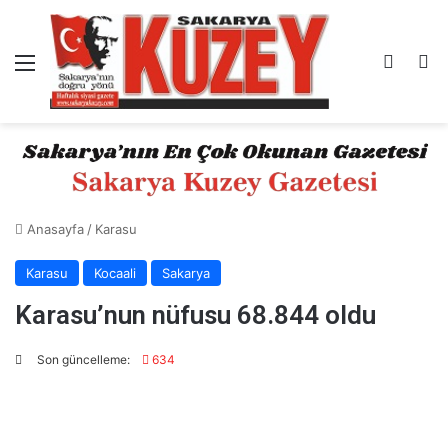
Menü
Kayıt 
A
Anasayfa
/
Karasu
Karasu
Kocaali
Sakarya
Karasu’nun nüfusu 68.844 oldu
Son güncelleme:
634