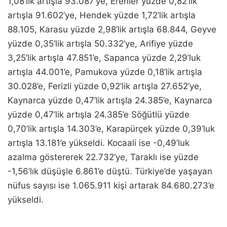
1,08’lik artışla 93.087’ye, Erenler yüzde 0,82’lik
artışla 91.602’ye, Hendek yüzde 1,72’lik artışla
88.105, Karasu yüzde 2,98’lik artışla 68.844, Geyve
yüzde 0,35’lik artışla 50.332’ye, Arifiye yüzde
3,25’lik artışla 47.851’e, Sapanca yüzde 2,29’luk
artışla 44.001’e, Pamukova yüzde 0,18’lik artışla
30.028’e, Ferizli yüzde 0,92’lik artışla 27.652’ye,
Kaynarca yüzde 0,47’lik artışla 24.385’e, Kaynarca
yüzde 0,47’lik artışla 24.385’e Söğütlü yüzde
0,70’lik artışla 14.303’e, Karapürçek yüzde 0,39’luk
artışla 13.181’e yükseldi. Kocaali ise -0,49’luk
azalma göstererek 22.732’ye, Taraklı ise yüzde
-1,56’lık düşüşle 6.861’e düştü. Türkiye’de yaşayan
nüfus sayısı ise 1.065.911 kişi artarak 84.680.273’e
yükseldi.