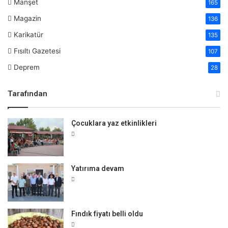
Manşet
165
Magazin
136
Karikatür
135
Fısıltı Gazetesi
107
Deprem
28
Tarafından
Çocuklara yaz etkinlikleri
Yatırıma devam
Fındık fiyatı belli oldu