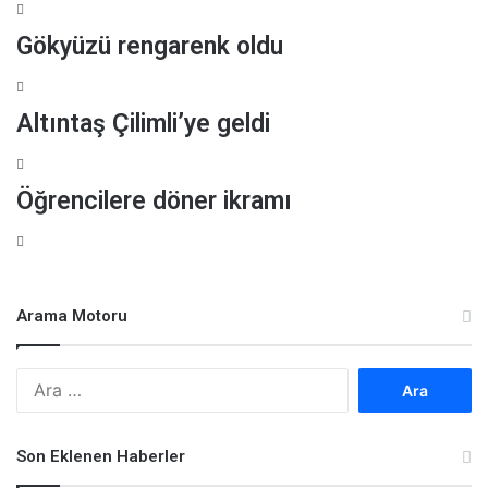
Gökyüzü rengarenk oldu
Altıntaş Çilimli’ye geldi
Öğrencilere döner ikramı
Arama Motoru
A
r
a
m
Son Eklenen Haberler
a