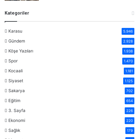
Kategoriler
Karasu
5.946
Gündem
2.928
Köşe Yazıları
1.938
Spor
1.470
Kocaali
1.181
Siyaset
1.125
Sakarya
702
Eğitim
654
3. Sayfa
226
Ekonomi
220
Sağlık
179