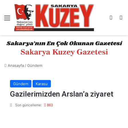
Menü
Kayıt 
A
Anasayfa
/
Gündem
Gündem
Karasu
Gazilerimizden Arslan’a ziyaret
Son güncelleme:
863