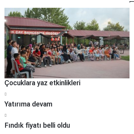
Z
n
i
u
y
r
a
r
e
t
Çocuklara yaz etkinlikleri
Yatırıma devam
Fındık fiyatı belli oldu