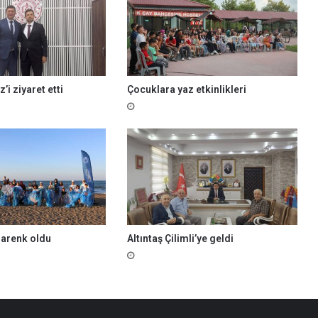
’i ziyaret etti
Çocuklara yaz etkinlikleri
arenk oldu
Altıntaş Çilimli’ye geldi