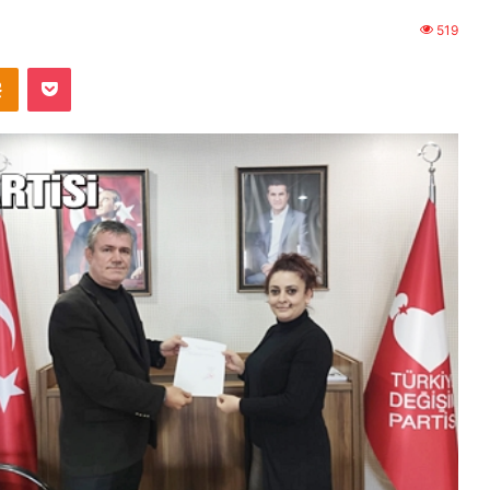
519
Odnoklassniki
Pocket