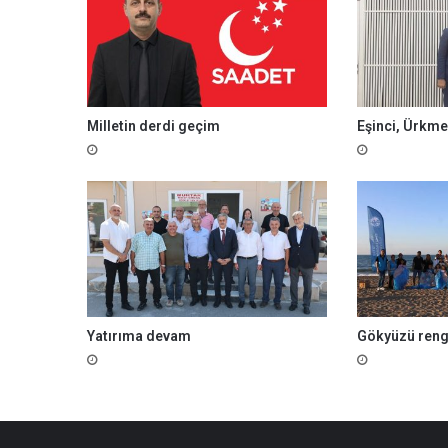
Milletin derdi geçim
Eşinci, Ürkmez
Yatırıma devam
Gökyüzü reng