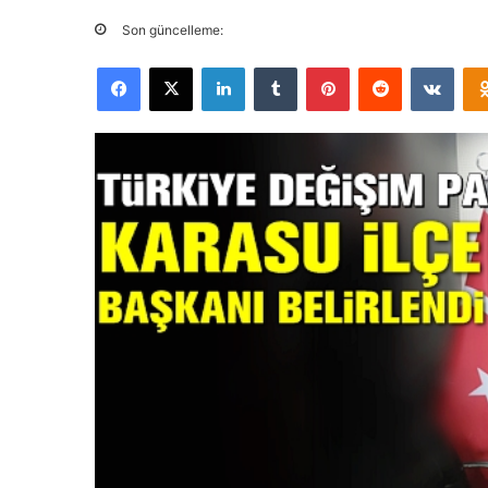
Son güncelleme:
Facebook
X
LinkedIn
Tumblr
Pinterest
Reddit
VKontakte