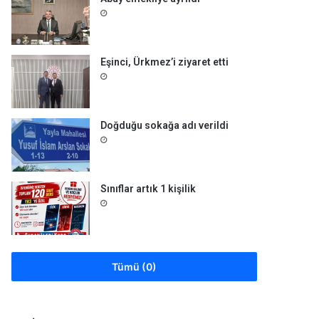
Eşinci, Ürkmez’i ziyaret etti
Doğduğu sokağa adı verildi
Sınıflar artık 1 kişilik
Tümü (0)