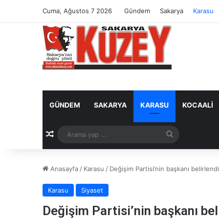
Cuma, Ağustos 7 2026
Gündem
Sakarya
Karasu
GÜNDEM
SAKARYA
KARASU
KOCAALI
Rastgele Makale
Arama
yap
Anasayfa
/
Karasu
/
Değişim Partisi’nin başkanı belirlendi
...
Karasu
Siyaset
Değişim Partisi’nin başkanı bel