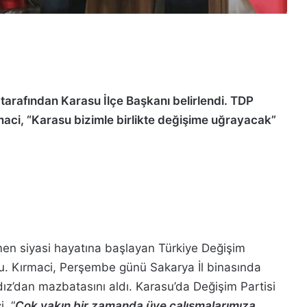
 tarafından Karasu İlçe Başkanı belirlendi. TDP
maci, “Karasu bizimle birlikte değişime uğrayacak”
men siyasi hayatına başlayan Türkiye Değişim
ldu. Kırmaci, Perşembe günü Sakarya İl binasında
dız’dan mazbatasını aldı. Karasu’da Değişim Partisi
, “
Çok yakın bir zamanda üye çalışmalarımıza