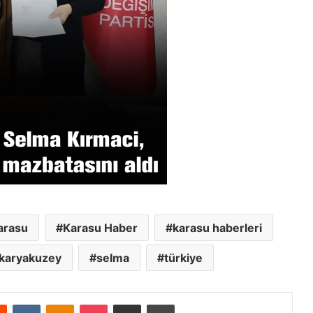
arasu
Karasu Haber
karasu haberleri
karyakuzey
selma
türkiye
Reddit
VKontakte
Odnoklassniki
Pocket
E-Posta ile paylaş
Yazdır