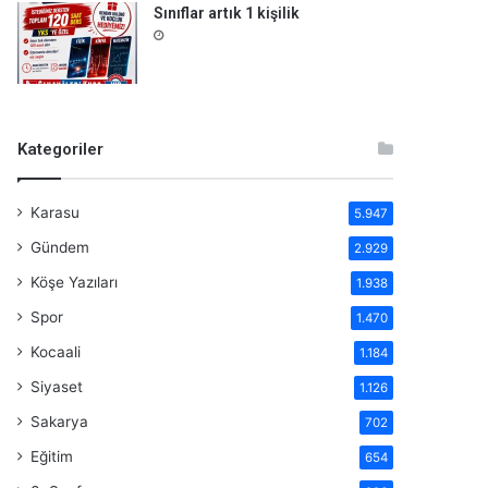
Sınıflar artık 1 kişilik
Kategoriler
Karasu
5.947
Gündem
2.929
Köşe Yazıları
1.938
Spor
1.470
Kocaali
1.184
Siyaset
1.126
Sakarya
702
Eğitim
654