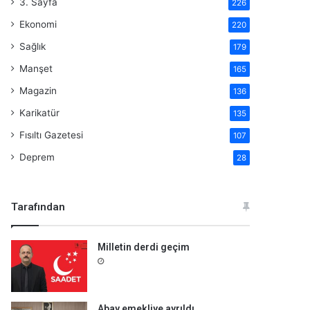
3. Sayfa
226
Ekonomi
220
Sağlık
179
Manşet
165
Magazin
136
Karikatür
135
Fısıltı Gazetesi
107
Deprem
28
Tarafından
Milletin derdi geçim
Abay emekliye ayrıldı