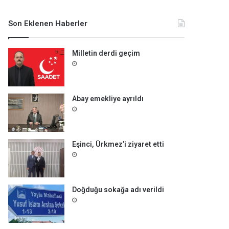
m
a
Son Eklenen Haberler
:
Milletin derdi geçim
Abay emekliye ayrıldı
Eşinci, Ürkmez’i ziyaret etti
Doğduğu sokağa adı verildi