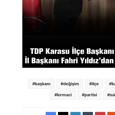
başkanı
değişim
ilçe
k
kırmaci
partisi
sa
Facebook
X
LinkedIn
Tumblr
Pinterest