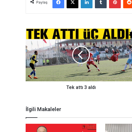
Paylaş
T
e
k
a
t
t
ı
3
a
l
Tek attı 3 aldı
d
ı
İlgili Makaleler